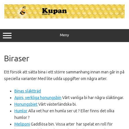
Hoppa
till
innehåll
Meny
Biraser
Ett försök att sätta bina i ett större sammanhang innan man går in på
speciella varianter Med lite udda uppgifter om några arter.
Binas släktträd
Apini, verkliga honungsbin
Vårt vanliga bi har några släktingar.
Honungsbiet
Vårt västerländska bi.
Humlor
Alla vet hur en humla ser ut ? Eller finns det olka
humlor ?
Meliponi
Gaddlösa bin. Vissa arter har spelat en roll för