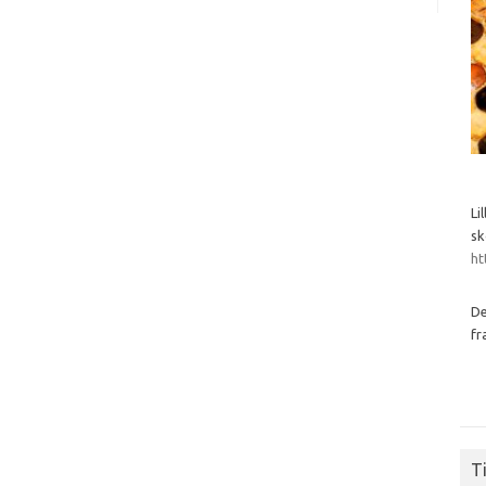
Li
sk
ht
De
fr
Ti