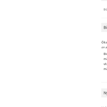
Bö
B
Öka
on a
Bi
må
ut
må
N