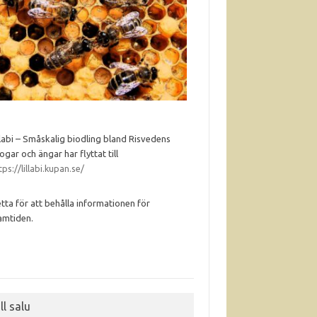
llabi – Småskalig biodling bland Risvedens
ogar och ängar har flyttat till
tps://lillabi.kupan.se/
tta för att behålla informationen för
amtiden.
ll salu