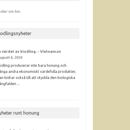
cker om bin
.
iodlingsnyheter
 värdet av
biodling
. - Vietnam.vn
ugusti 6, 2026
odling producerar inte bara honung och
nga andra ekonomiskt värdefulla produkter,
an bidrar också till att skydda den biologiska
ngfalden ...
yheter runt honung