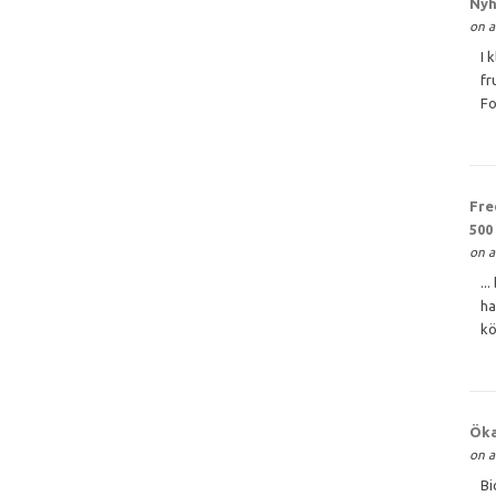
Nyh
on a
I 
fr
Fo
Fre
500
on a
..
ha
kö
Öka
on a
Bi