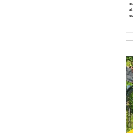
må
ut
må
Sök
efte