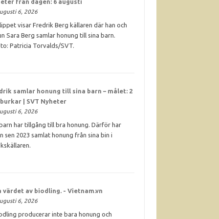
eter från dagen: 6 augusti
ugusti 6, 2026
klippet visar Fredrik Berg källaren där han och
un Sara Berg samlar honung till sina barn.
to: Patricia Torvalds/SVT.
drik samlar
honung
till sina barn – målet: 2
 burkar | SVT Nyheter
ugusti 6, 2026
. barn har tillgång till bra honung. Därför har
n sen 2023 samlat honung från sina bin i
kskällaren.
 värdet av biodling. - Vietnam.vn
ugusti 6, 2026
odling producerar inte bara honung och