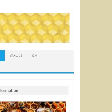
VAXLJUS
OM
nformation