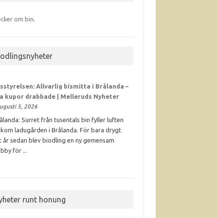
cker om bin
.
iodlingsnyheter
sstyrelsen: Allvarlig bismitta i Brålanda –
ra kupor drabbade | Melleruds Nyheter
ugusti 5, 2026
ålanda: Surret från tusentals bin fyller luften
kom ladugården i Brålanda. För bara drygt
t år sedan blev biodling en ny gemensam
bby för ...
yheter runt honung