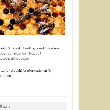
llabi – Småskalig biodling bland Risvedens
ogar och ängar har flyttat till
tps://lillabi.kupan.se/
tta för att behålla informationen för
amtiden.
ll salu