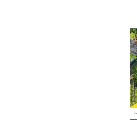
Sök
efte