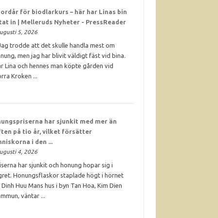
ordår för biodlarkurs – här har Linas bin
ttat in | Melleruds Nyheter - PressReader
ugusti 5, 2026
Jag trodde att det skulle handla mest om
nung, men jag har blivit väldigt fäst vid bina.
r Lina och hennes man köpte gården vid
rra Kroken ...
ungspriserna har sjunkit med mer än
ften på tio år, vilket försätter
niskorna i den ...
ugusti 4, 2026
iserna har sjunkit och honung hopar sig i
gret. Honungsflaskor staplade högt i hörnet
 Dinh Huu Mans hus i byn Tan Hoa, Kim Dien
mmun, väntar ...