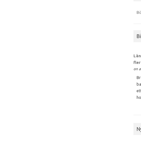
Bö
B
Län
fle
on a
Br
ba
et
ho
N