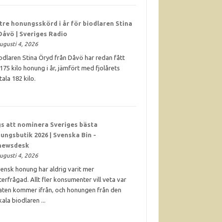
tre honungsskörd i år för biodlaren Stina
Dåvö | Sveriges Radio
ugusti 4, 2026
odlaren Stina Öryd från Dåvö har redan fått
 175 kilo honung i år, jämfört med fjolårets
tala 182 kilo.
s att nominera Sveriges bästa
ungsbutik 2026 | Svenska Bin -
newsdesk
ugusti 4, 2026
ensk honung har aldrig varit mer
terfrågad. Allt fler konsumenter vill veta var
ten kommer ifrån, och honungen från den
kala biodlaren ...