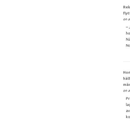
Rek
fly
on a
– 
ho
Nä
No
Hon
häl
män
on a
Pr
la
av
ko