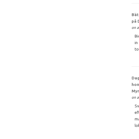
Bät
på 
on a
Bi
in
to
Dag
hon
My
on a
Sv
ef
ma
lo