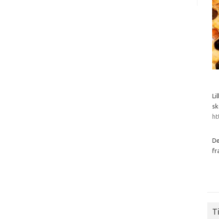
Li
sk
ht
De
fr
Ti