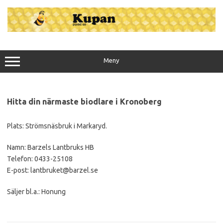
Hoppa
till
innehåll
Meny
Hitta din närmaste biodlare i Kronoberg
Plats: Strömsnäsbruk i Markaryd.
Namn: Barzels Lantbruks HB
Telefon: 0433-25108
E-post: lantbruket@barzel.se
Säljer bl.a.: Honung