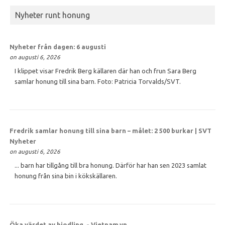
Nyheter runt honung
Nyheter från dagen: 6 augusti
on augusti 6, 2026
I klippet visar Fredrik Berg källaren där han och frun Sara Berg
samlar honung till sina barn. Foto: Patricia Torvalds/SVT.
Fredrik samlar
honung
till sina barn – målet: 2 500 burkar | SVT
Nyheter
on augusti 6, 2026
... barn har tillgång till bra honung. Därför har han sen 2023 samlat
honung från sina bin i kökskällaren.
Öka värdet av biodling. - Vietnam.vn