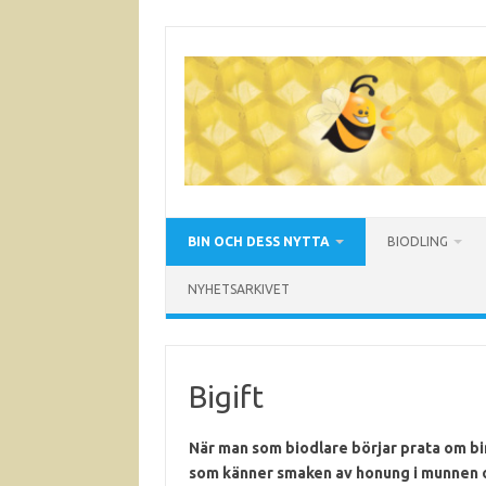
Hoppa
till
innehåll
BIN OCH DESS NYTTA
BIODLING
NYHETSARKIVET
Bigift
När man som biodlare börjar prata om bin
som känner smaken av honung i munnen o