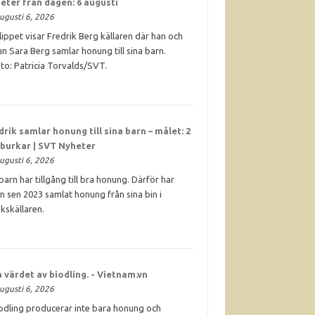
eter från dagen: 6 augusti
ugusti 6, 2026
klippet visar Fredrik Berg källaren där han och
un Sara Berg samlar honung till sina barn.
to: Patricia Torvalds/SVT.
drik samlar
honung
till sina barn – målet: 2
 burkar | SVT Nyheter
ugusti 6, 2026
. barn har tillgång till bra honung. Därför har
n sen 2023 samlat honung från sina bin i
kskällaren.
 värdet av biodling. - Vietnam.vn
ugusti 6, 2026
odling producerar inte bara honung och