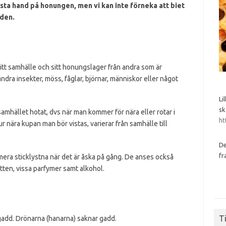
rsta hand på honungen, men vi kan inte förneka att biet
dden.
itt samhälle och sitt honungslager från andra som är
ndra insekter, möss, fåglar, björnar, människor eller något
Li
sk
amhället hotat, dvs när man kommer för nära eller rotar i
ht
ur nära kupan man bör vistas, varierar från samhälle till
De
fr
mera sticklystna när det är åska på gång. De anses också
atten, vissa parfymer samt alkohol.
Ti
gadd. Drönarna (hanarna) saknar gadd.