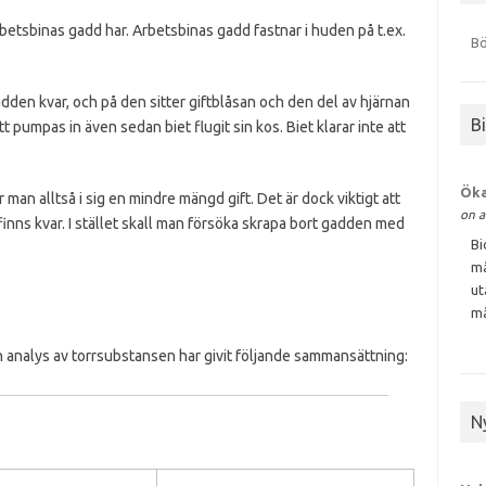
rbetsbinas gadd har. Arbetsbinas gadd fastnar i huden på t.ex.
Bö
dden kvar, och på den sitter giftblåsan och den del av hjärnan
B
tt pumpas in även sedan biet flugit sin kos. Biet klarar inte att
Öka
an alltså i sig en mindre mängd gift. Det är dock viktigt att
on a
m finns kvar. I stället skall man försöka skrapa bort gadden med
Bi
må
ut
må
En analys av torrsubstansen har givit följande sammansättning:
N