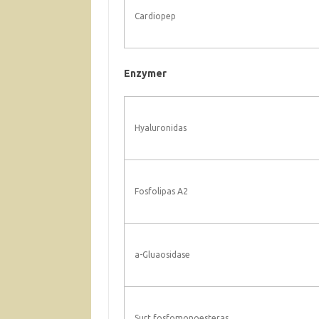
Cardiopep
Enzymer
Hyaluronidas
Fosfolipas A2
a-Gluaosidase
Surt fosfomonoesteras