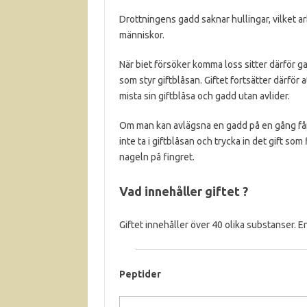
Drottningens gadd saknar hullingar, vilket a
människor.
När biet försöker komma loss sitter därför ga
som styr giftblåsan. Giftet fortsätter därför a
mista sin giftblåsa och gadd utan avlider.
Om man kan avlägsna en gadd på en gång får m
inte ta i giftblåsan och trycka in det gift so
nageln på fingret.
Vad innehåller giftet ?
Giftet innehåller över 40 olika substanser. 
Peptider