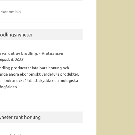
cker om bin
.
iodlingsnyheter
 värdet av
biodling
. - Vietnam.vn
ugusti 6, 2026
odling producerar inte bara honung och
nga andra ekonomiskt värdefulla produkter,
an bidrar också till att skydda den biologiska
ngfalden ...
yheter runt honung