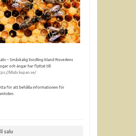
llabi – Småskalig biodling bland Risvedens
ogar och ängar har flyttat till
tps://lillabi.kupan.se/
tta för att behålla informationen för
amtiden.
ll salu