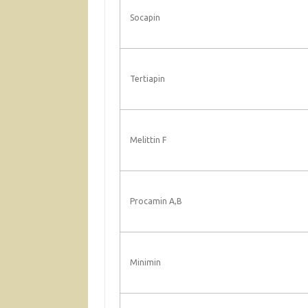
Socapin
Tertiapin
Melittin F
Procamin A,B
Minimin