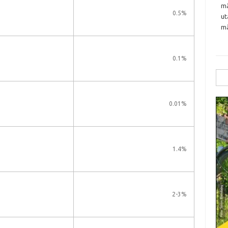
må
0.5%
ut
må
0.1%
Sök
efte
0.01%
1.4%
2-3%