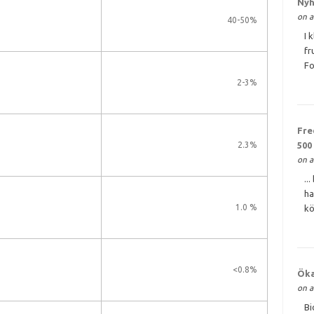
Nyh
on a
40-50%
I 
fr
Fo
2-3%
Fre
2.3%
500
on a
..
ha
1.0 %
kö
<0.8%
Öka
on a
Bi