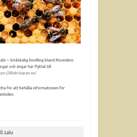
llabi – Småskalig biodling bland Risvedens
ogar och ängar har flyttat till
tps://lillabi.kupan.se/
tta för att behålla informationen för
amtiden.
ll salu