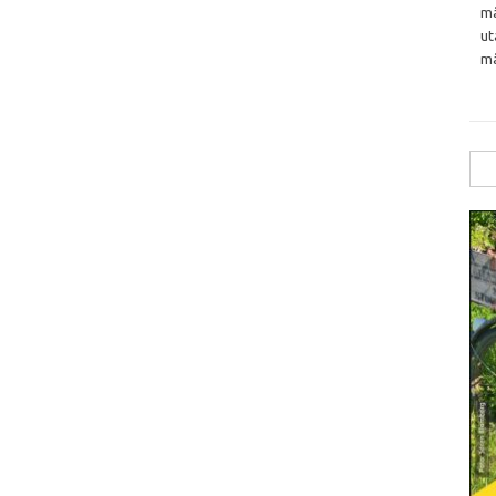
må
ut
må
Sök
efte