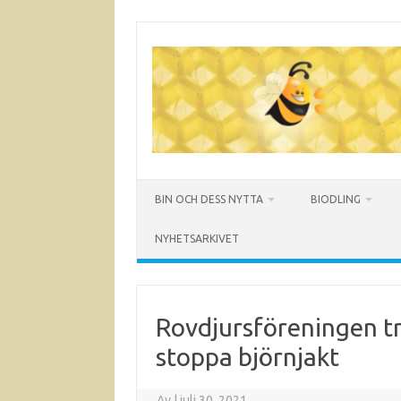
Hoppa
till
innehåll
BIN OCH DESS NYTTA
BIODLING
NYHETSARKIVET
Rovdjursföreningen t
stoppa björnjakt
Av
|
juli 30, 2021