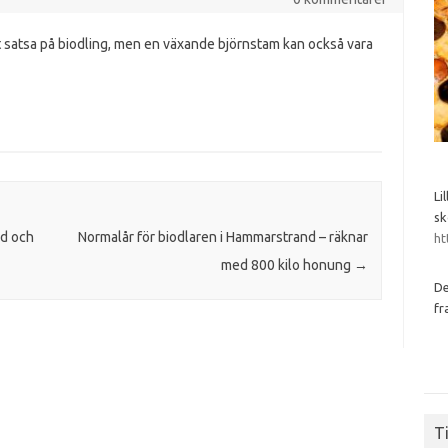
t satsa på biodling, men en växande björnstam kan också vara
Li
sk
ad och
Normalår för biodlaren i Hammarstrand – räknar
ht
med 800 kilo honung
→
De
fr
Ti