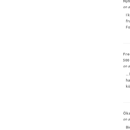
Nyh
on a
I 
fr
Fo
Fre
500
on a
..
ha
kö
Öka
on a
Bi