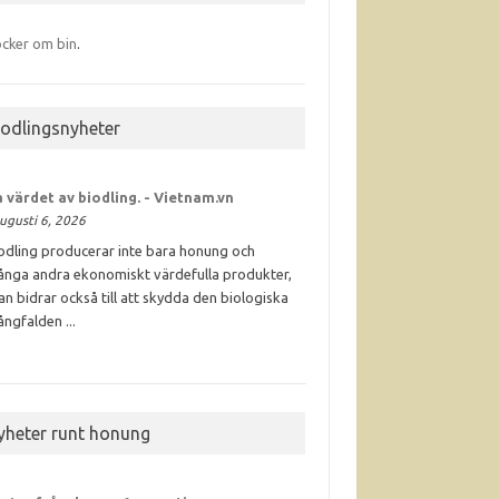
cker om bin
.
iodlingsnyheter
 värdet av
biodling
. - Vietnam.vn
ugusti 6, 2026
odling producerar inte bara honung och
nga andra ekonomiskt värdefulla produkter,
an bidrar också till att skydda den biologiska
ngfalden ...
yheter runt honung