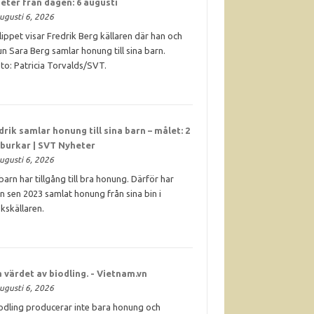
eter från dagen: 6 augusti
ugusti 6, 2026
klippet visar Fredrik Berg källaren där han och
un Sara Berg samlar honung till sina barn.
to: Patricia Torvalds/SVT.
drik samlar
honung
till sina barn – målet: 2
 burkar | SVT Nyheter
ugusti 6, 2026
. barn har tillgång till bra honung. Därför har
n sen 2023 samlat honung från sina bin i
kskällaren.
 värdet av biodling. - Vietnam.vn
ugusti 6, 2026
odling producerar inte bara honung och