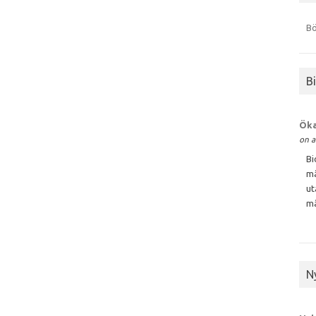
Bö
B
Öka
on a
Bi
må
ut
må
N