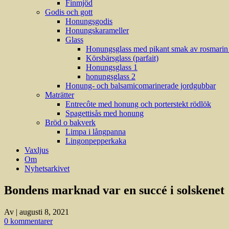
Finmjöd
Godis och gott
Honungsgodis
Honungskarameller
Glass
Honungsglass med pikant smak av rosmarin (
Körsbärsglass (parfait)
Honungsglass 1
honungsglass 2
Honung- och balsamicomarinerade jordgubbar
Maträtter
Entrecôte med honung och porterstekt rödlök
Spagettisås med honung
Bröd o bakverk
Limpa i långpanna
Lingonpepperkaka
Vaxljus
Om
Nyhetsarkivet
Bondens marknad var en succé i solskenet
Av
|
augusti 8, 2021
0 kommentarer