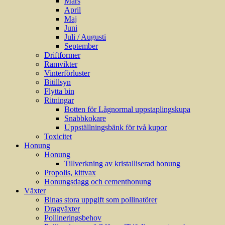
Mars
April
Maj
Juni
Juli / Augusti
September
Driftformer
Ramvikter
Vinterförluster
Bitillsyn
Flytta bin
Ritningar
Botten för Lågnormal uppstaplingskupa
Snabbkokare
Uppställningsbänk för två kupor
Toxicitet
Honung
Honung
Tillverkning av kristalliserad honung
Propolis, kittvax
Honungsdagg och cementhonung
Växter
Binas stora uppgift som pollinatörer
Dragväxter
Pollineringsbehov