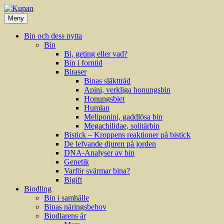
Hoppa
till
Meny
innehåll
Bin och dess nytta
Bin
Bi, geting eller vad?
Bin i forntid
Biraser
Binas släktträd
Apini, verkliga honungsbin
Honungsbiet
Humlan
Meliponini, gaddlösa bin
Megachilidae, solitärbin
Bistick – Kroppens reaktioner på bistick
De lefvande djuren på jorden
DNA-Analyser av bin
Genetik
Varför svärmar bina?
Bigift
Biodling
Bin i samhälle
Binas näringsbehov
Biodlarens år