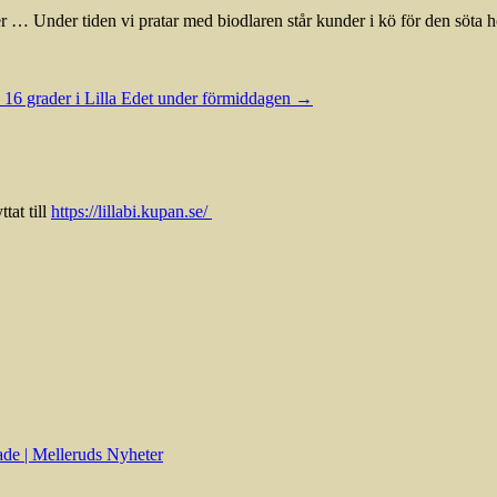
jer … Under tiden vi pratar med biodlaren står kunder i kö för den söta
 16 grader i Lilla Edet under förmiddagen
→
tat till
https://lillabi.kupan.se/
bade | Melleruds Nyheter