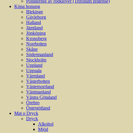
Pollinering av rödklöver (Trifolium pratense)
Köpa honung
Blekinge
Gävleborg
Halland
Jämtland
Jönköping
Kronoberg
Norrbotten
Skåne
Södermanland
Stockholm
Uppland
Uppsala
Värmland
Västerbotten
Västernorrland
Västmanland
Västra Götaland
Örebro
Östergötland
Mat o Dryck
Dryck
Alkohol
Mjöd