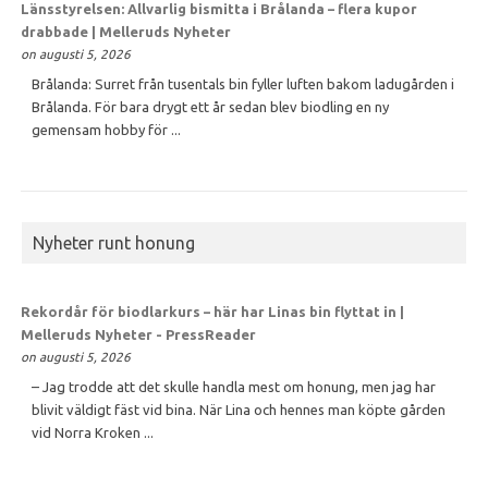
Länsstyrelsen: Allvarlig bismitta i Brålanda – flera kupor
drabbade | Melleruds Nyheter
on augusti 5, 2026
Brålanda: Surret från tusentals bin fyller luften bakom ladugården i
Brålanda. För bara drygt ett år sedan blev biodling en ny
gemensam hobby för ...
Nyheter runt honung
Rekordår för biodlarkurs – här har Linas bin flyttat in |
Melleruds Nyheter - PressReader
on augusti 5, 2026
– Jag trodde att det skulle handla mest om honung, men jag har
blivit väldigt fäst vid bina. När Lina och hennes man köpte gården
vid Norra Kroken ...