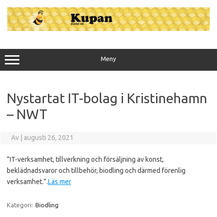
Hoppa
till
innehåll
Meny
Nystartat IT-bolag i Kristinehamn
– NWT
Av
|
augusti 26, 2021
”IT-verksamhet, tillverkning och försäljning av konst,
beklädnadsvaror och tillbehör, biodling och därmed förenlig
verksamhet.”.
Läs mer
Kategori:
Biodling