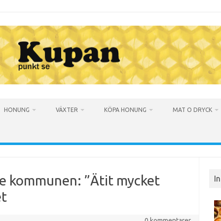
HONUNG
VÄXTER
KÖPA HONUNG
MAT O DRYCK
te kommunen: ”Ätit mycket
I
et
0 kommentarer