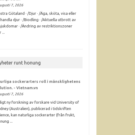
ugusti 7, 2026
stra Götaland · /Djur · /Äga, sköta, visa eller
handla djur · /Biodling · /Aktuella utbrott av
sjukdomar · /Ändring av restriktionszoner
 ...
yheter runt honung
urliga sockerarters roll i mänsklighetens
lution. - Vietnam.vn
ugusti 7, 2026
ligt ny forskning av forskare vid University of
dney (Australien), publicerad i tidskriften
ience, kan naturliga sockerarter (från frukt,
nung ...