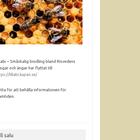
llabi – Småskalig biodling bland Risvedens
ogar och ängar har flyttat till
tps://lillabi.kupan.se/
tta för att behålla informationen för
amtiden.
ll salu