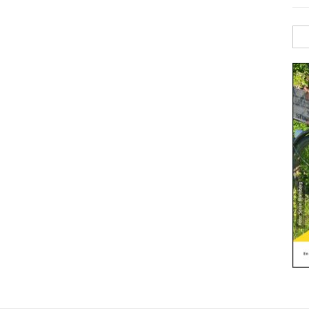
Sök
efte