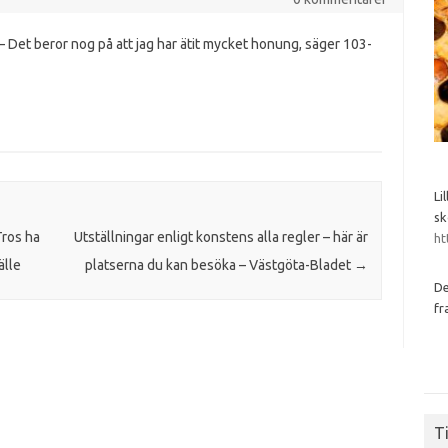
– Det beror nog på att jag har ätit mycket honung, säger 103-
Li
sk
Tros ha
Utställningar enligt konstens alla regler – här är
ht
älle
platserna du kan besöka – Västgöta-Bladet
→
De
fr
Ti