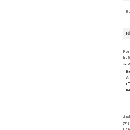
Bö
B
För
buf
on a
Bi
År
i 
na
Änd
yng
Län