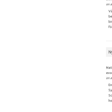
on a
Vä
be
bi
för
N
Nat
evo
on a
En
Sy
Sc
ho