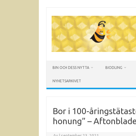
Hoppa
till
innehåll
BIN OCH DESS NYTTA
BIODLING
NYHETSARKIVET
Bor i 100-åringstätas
honung” – Aftonblad
Av
|
september 23, 2021