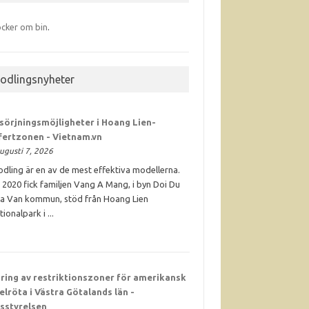
cker om bin
.
iodlingsnyheter
sörjningsmöjligheter i Hoang Lien-
fertzonen - Vietnam.vn
ugusti 7, 2026
odling är en av de mest effektiva modellerna.
 2020 fick familjen Vang A Mang, i byn Doi Du
Ta Van kommun, stöd från Hoang Lien
tionalpark i ...
ring av restriktionszoner för amerikansk
elröta i Västra Götalands län -
sstyrelsen