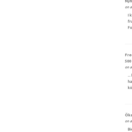
Nyh
on a
I 
fr
Fo
Fre
500
on a
..
ha
kö
Öka
on a
Bi