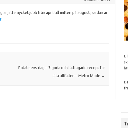
ng är jättemycket jobb från april till mitten på augusti, sedan är
r
Li
sk
Potatisens dag – 7 goda och lättlagade recept för
ht
alla tillfällen – Metro Mode
→
De
fr
Ti