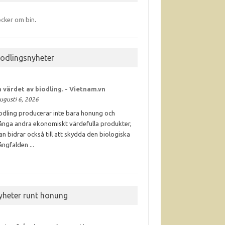
cker om bin
.
iodlingsnyheter
 värdet av
biodling
. - Vietnam.vn
ugusti 6, 2026
odling producerar inte bara honung och
nga andra ekonomiskt värdefulla produkter,
an bidrar också till att skydda den biologiska
ngfalden ...
yheter runt honung