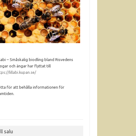
llabi – Småskalig biodling bland Risvedens
ogar och ängar har flyttat till
tps://lillabi.kupan.se/
tta för att behålla informationen för
amtiden.
ll salu