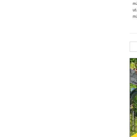
må
ut
må
Sök
efte