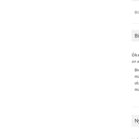
Bö
B
Öka
on a
Bi
må
ut
må
N