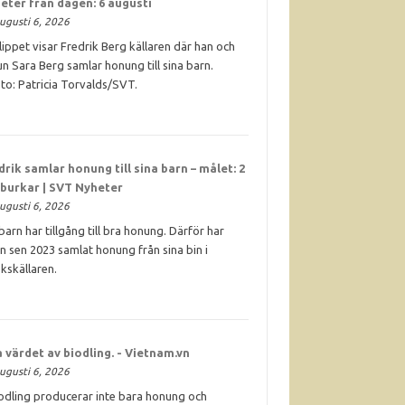
eter från dagen: 6 augusti
ugusti 6, 2026
klippet visar Fredrik Berg källaren där han och
un Sara Berg samlar honung till sina barn.
to: Patricia Torvalds/SVT.
drik samlar
honung
till sina barn – målet: 2
 burkar | SVT Nyheter
ugusti 6, 2026
. barn har tillgång till bra honung. Därför har
n sen 2023 samlat honung från sina bin i
kskällaren.
 värdet av biodling. - Vietnam.vn
ugusti 6, 2026
odling producerar inte bara honung och