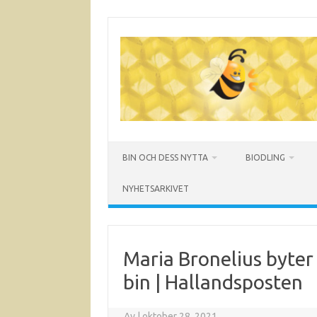
Hoppa
till
innehåll
BIN OCH DESS NYTTA
BIODLING
NYHETSARKIVET
Maria Bronelius byter 
bin | Hallandsposten
Av
|
oktober 28, 2021