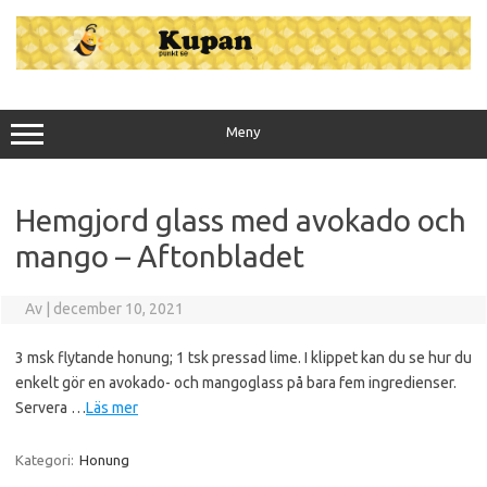
Hoppa
till
innehåll
Meny
Hemgjord glass med avokado och
mango – Aftonbladet
Av
|
december 10, 2021
3 msk flytande honung; 1 tsk pressad lime. I klippet kan du se hur du
enkelt gör en avokado- och mangoglass på bara fem ingredienser.
Servera …
Läs mer
Kategori:
Honung