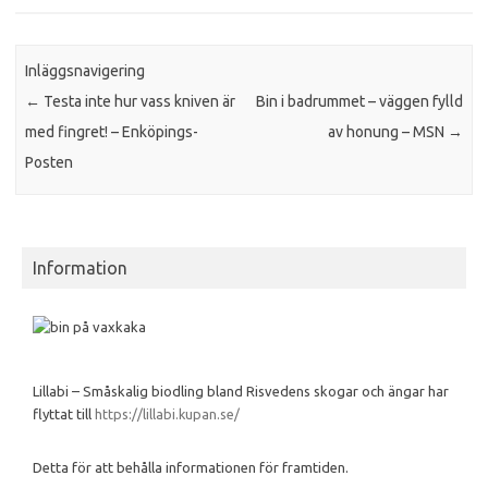
Inläggsnavigering
←
Testa inte hur vass kniven är
Bin i badrummet – väggen fylld
med fingret! – Enköpings-
av honung – MSN
→
Posten
Information
Lillabi – Småskalig biodling bland Risvedens skogar och ängar har
flyttat till
https://lillabi.kupan.se/
Detta för att behålla informationen för framtiden.