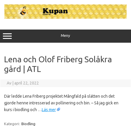
Hoppa
till
innehåll
Meny
Lena och Olof Friberg Solåkra
gård | ATL
Av
|
april 22, 2022
Där ledde Lena Friberg projektet Mångfald på slätten och det
gjorde henne intresserad av pollinering och bin. – Så jag gick en
kurs i biodling och …
Läs mer
Kategori:
Biodling