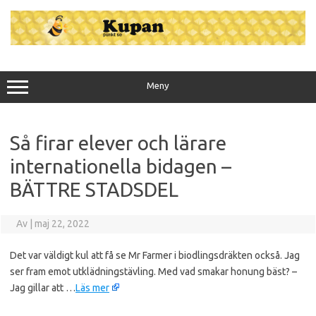
Hoppa
till
innehåll
Meny
Så firar elever och lärare
internationella bidagen –
BÄTTRE STADSDEL
Av
|
maj 22, 2022
Det var väldigt kul att få se Mr Farmer i biodlingsdräkten också. Jag
ser fram emot utklädningstävling. Med vad smakar honung bäst? –
Jag gillar att …
Läs mer