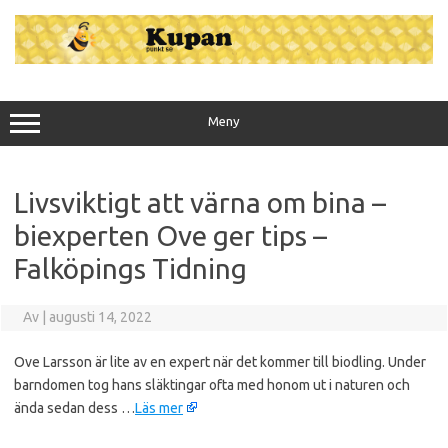
Hoppa
till
innehåll
Meny
Livsviktigt att värna om bina –
biexperten Ove ger tips –
Falköpings Tidning
Av
|
augusti 14, 2022
Ove Larsson är lite av en expert när det kommer till biodling. Under
barndomen tog hans släktingar ofta med honom ut i naturen och
ända sedan dess …
Läs mer