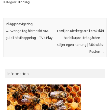
Kategori:
Biodling
Inläggsnavigering
←
Sverige tog historiskt VM-
Familjen Kierkegaard i Krokslätt
guld i hästhoppning – TV4 Play
har bikupor i trädgården —
säljer egen honung | Mölndals-
Posten
→
Information