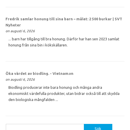
Fredrik samlar
honung
till sina barn – målet: 2 500 burkar | SVT
Nyheter
on augusti 6, 2026
... barn har tillgång till bra honung. Därför har han sen 2023 samlat
honung från sina bin i kökskällaren.
Öka värdet av biodling. - Vietnam.vn
on augusti 6, 2026
Biodling producerar inte bara honung och många andra
ekonomiskt värdefulla produkter, utan bidrar också till att skydda
den biologiska mångfalden ...
Sök