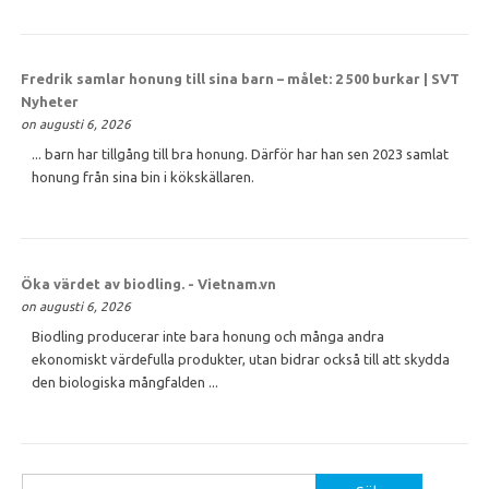
Fredrik samlar
honung
till sina barn – målet: 2 500 burkar | SVT
Nyheter
on augusti 6, 2026
... barn har tillgång till bra honung. Därför har han sen 2023 samlat
honung från sina bin i kökskällaren.
Öka värdet av biodling. - Vietnam.vn
on augusti 6, 2026
Biodling producerar inte bara honung och många andra
ekonomiskt värdefulla produkter, utan bidrar också till att skydda
den biologiska mångfalden ...
Sök