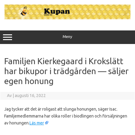
Hoppa
till
innehåll
Meny
Familjen Kierkegaard i Krokslätt
har bikupor i trädgården — säljer
egen honung
Av
|
augusti 16, 2022
Jag tycker att det är roligast att slunga honungen, säger Isac.
Familjemedlemmarna har olika roller i biodlingen och försäljningen
av honungen.
Läs mer