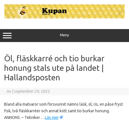
Hoppa
till
innehåll
Meny
Öl, fläskkarré och tio burkar
honung stals ute på landet |
Hallandsposten
Av
|
september 29, 2022
Bland alla matvaror som försvunnit nämns läsk, öl, ris, en påse fryst
fisk, två fläskkarréer och annat kött samt tio burkar honung.
ANNONS. – Tekniker …
Läs mer