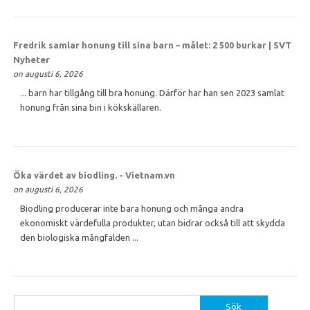
Fredrik samlar
honung
till sina barn – målet: 2 500 burkar | SVT
Nyheter
on augusti 6, 2026
... barn har tillgång till bra honung. Därför har han sen 2023 samlat
honung från sina bin i kökskällaren.
Öka värdet av biodling. - Vietnam.vn
on augusti 6, 2026
Biodling producerar inte bara honung och många andra
ekonomiskt värdefulla produkter, utan bidrar också till att skydda
den biologiska mångfalden ...
Sök