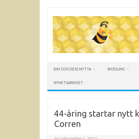
Hoppa
till
innehåll
BIN OCH DESS NYTTA
BIODLING
NYHETSARKIVET
44-åring startar nytt 
Corren
Av
|
december 1, 2022