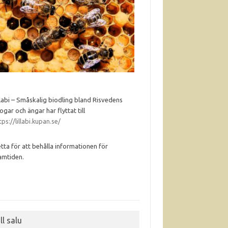
llabi – Småskalig biodling bland Risvedens
ogar och ängar har flyttat till
tps://lillabi.kupan.se/
tta för att behålla informationen för
amtiden.
ll salu