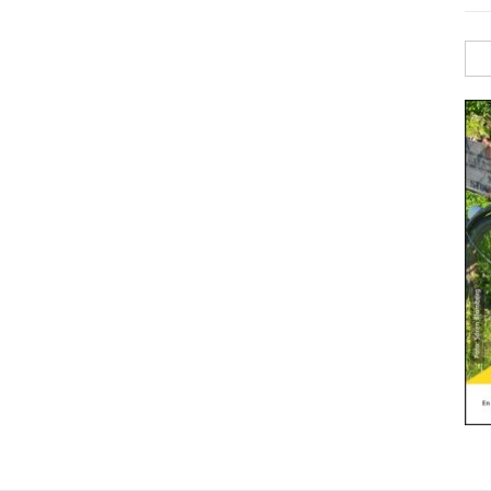
Sök
efte