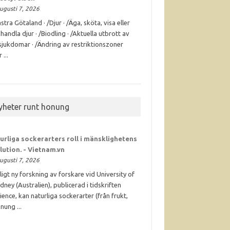
ugusti 7, 2026
stra Götaland · /Djur · /Äga, sköta, visa eller
handla djur · /Biodling · /Aktuella utbrott av
sjukdomar · /Ändring av restriktionszoner
 ...
yheter runt honung
urliga sockerarters roll i mänsklighetens
lution. - Vietnam.vn
ugusti 7, 2026
ligt ny forskning av forskare vid University of
dney (Australien), publicerad i tidskriften
ience, kan naturliga sockerarter (från frukt,
nung ...