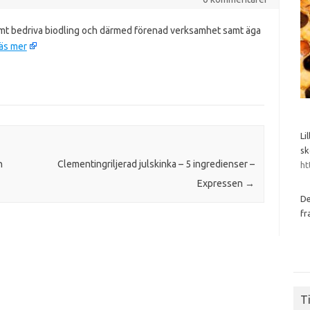
mt bedriva biodling och därmed förenad verksamhet samt äga
äs mer
Li
sk
n
Clementingriljerad julskinka – 5 ingredienser –
ht
Expressen
→
De
fr
Ti