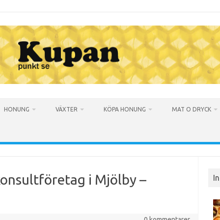
HONUNG
VÄXTER
KÖPA HONUNG
MAT O DRYCK
konsultföretag i Mjölby –
I
0 kommentarer