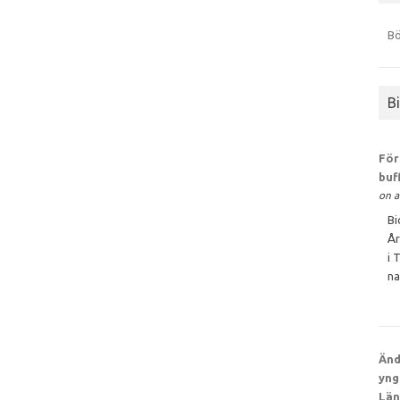
Bö
B
För
buf
on a
Bi
År
i 
na
Änd
yng
Län