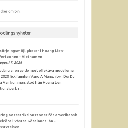
cker om bin
.
iodlingsnyheter
sörjningsmöjligheter i Hoang Lien-
fertzonen - Vietnam.vn
ugusti 7, 2026
odling är en av de mest effektiva modellerna.
 2020 fick familjen Vang A Mang, i byn Doi Du
Ta Van kommun, stöd från Hoang Lien
tionalpark i ...
ring av restriktionszoner för amerikansk
elröta i Västra Götalands län -
sstyrelsen