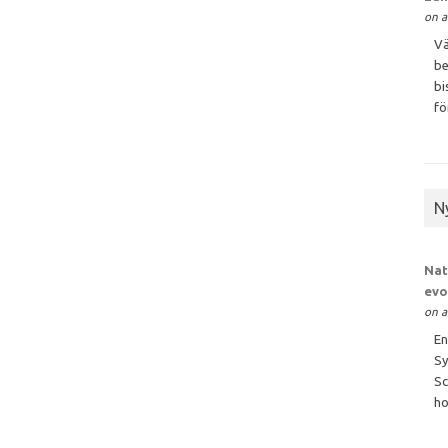
on a
Vä
be
bi
för
N
Nat
evo
on a
En
Sy
Sc
ho