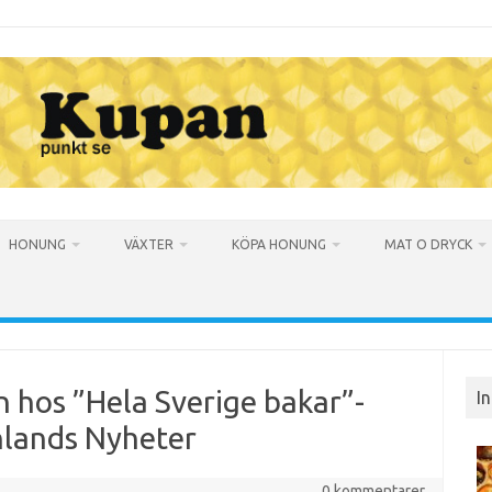
HONUNG
VÄXTER
KÖPA HONUNG
MAT O DRYCK
n hos ”Hela Sverige bakar”-
I
lands Nyheter
0 kommentarer