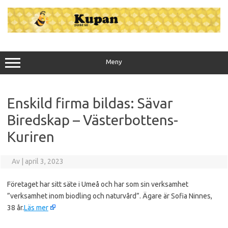
Hoppa
till
innehåll
Meny
Enskild firma bildas: Sävar
Biredskap – Västerbottens-
Kuriren
Av
|
april 3, 2023
Företaget har sitt säte i Umeå och har som sin verksamhet
”verksamhet inom biodling och naturvård”. Ägare är Sofia Ninnes,
38 år.
Läs mer