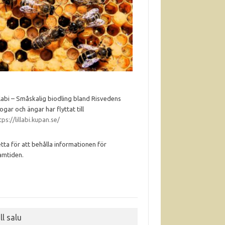
llabi – Småskalig biodling bland Risvedens
ogar och ängar har flyttat till
tps://lillabi.kupan.se/
tta för att behålla informationen för
amtiden.
ll salu