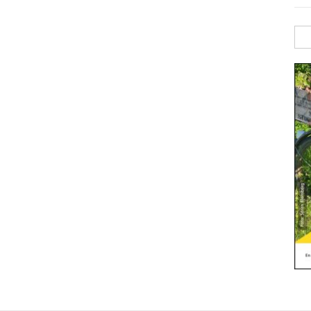
Sök
efte