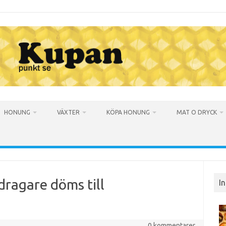
HONUNG
VÄXTER
KÖPA HONUNG
MAT O DRYCK
ragare döms till
I
0 kommentarer