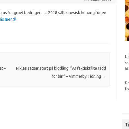
ms för grovt bedrägeri. … 2018 sålt kinesisk honung för en
äs mer
Li
sk
et –
Niklas satsar stort på biodling: ”Är faktiskt lite rädd
ht
för bin” – Vimmerby Tidning
→
De
fr
Ti