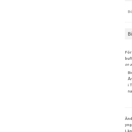
Bö
B
För
buf
on a
Bi
År
i 
na
Änd
yng
Län