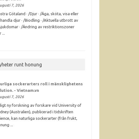
ugusti 7, 2026
stra Götaland · /Djur · /Äga, sköta, visa eller
handla djur · /Biodling · /Aktuella utbrott av
sjukdomar · /Ändring av restriktionszoner
 ...
yheter runt honung
urliga sockerarters roll i mänsklighetens
lution. - Vietnam.vn
ugusti 7, 2026
ligt ny forskning av forskare vid University of
dney (Australien), publicerad i tidskriften
ience, kan naturliga sockerarter (från frukt,
nung ...