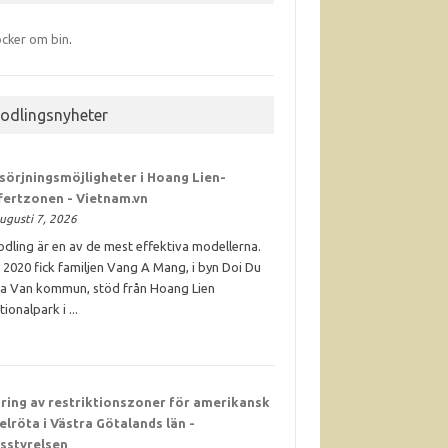
cker om bin
.
iodlingsnyheter
sörjningsmöjligheter i Hoang Lien-
fertzonen - Vietnam.vn
ugusti 7, 2026
odling är en av de mest effektiva modellerna.
 2020 fick familjen Vang A Mang, i byn Doi Du
Ta Van kommun, stöd från Hoang Lien
tionalpark i ...
ring av restriktionszoner för amerikansk
elröta i Västra Götalands län -
sstyrelsen