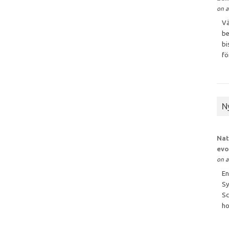
on a
Vä
be
bi
för
N
Nat
evo
on a
En
Sy
Sc
ho