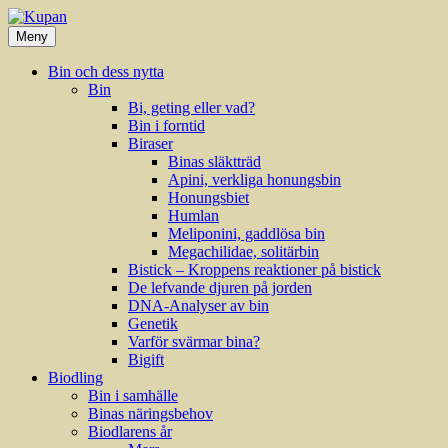
Hoppa
till
Meny
innehåll
Bin och dess nytta
Bin
Bi, geting eller vad?
Bin i forntid
Biraser
Binas släktträd
Apini, verkliga honungsbin
Honungsbiet
Humlan
Meliponini, gaddlösa bin
Megachilidae, solitärbin
Bistick – Kroppens reaktioner på bistick
De lefvande djuren på jorden
DNA-Analyser av bin
Genetik
Varför svärmar bina?
Bigift
Biodling
Bin i samhälle
Binas näringsbehov
Biodlarens år