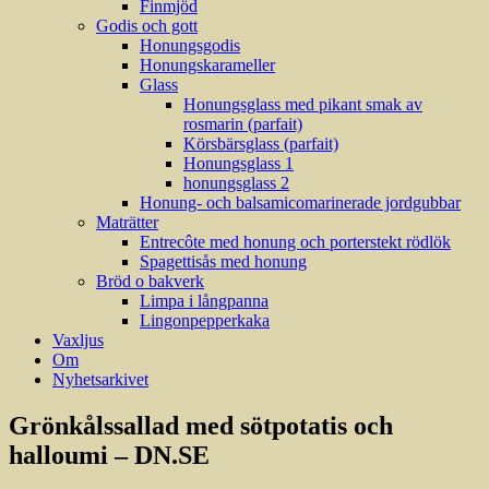
Finmjöd
Godis och gott
Honungsgodis
Honungskarameller
Glass
Honungsglass med pikant smak av
rosmarin (parfait)
Körsbärsglass (parfait)
Honungsglass 1
honungsglass 2
Honung- och balsamicomarinerade jordgubbar
Maträtter
Entrecôte med honung och porterstekt rödlök
Spagettisås med honung
Bröd o bakverk
Limpa i långpanna
Lingonpepperkaka
Vaxljus
Om
Nyhetsarkivet
Grönkålssallad med sötpotatis och
halloumi – DN.SE