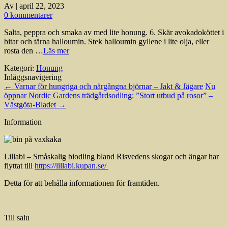
Av
|
april 22, 2023
0 kommentarer
Salta, peppra och smaka av med lite honung. 6. Skär avokadoköttet i
bitar och tärna halloumin. Stek halloumin gyllene i lite olja, eller
rosta den …
Läs mer
Kategori:
Honung
Inläggsnavigering
←
Varnar för hungriga och närgångna björnar – Jakt & Jägare
Nu
öppnar Nordic Gardens trädgårdsodling: ”Stort utbud på rosor” –
Västgöta-Bladet
→
Information
Lillabi – Småskalig biodling bland Risvedens skogar och ängar har
flyttat till
https://lillabi.kupan.se/
Detta för att behålla informationen för framtiden.
Till salu