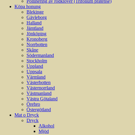
Pollinering av rödklöver (Trifolium pratense)
Köpa honung
Blekinge
Gävleborg
Halland
Jämtland
Jönköping
Kronoberg
Norrbotten
Skåne
Södermanland
Stockholm
Uppland
Uppsala
Värmland
Västerbotten
Västernorrland
Västmanland
Västra Götaland
Örebro
Östergötland
Mat o Dryck
Dryck
Alkohol
Mjöd