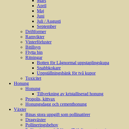
Mars
April
Maj
Juni
Juli / Augusti
September
Driftformer
Ramvikter
Vinterförluster
Bitillsyn
Flytta bin
Ritningar
Botten för Lågnormal uppstaplingskupa
Snabbkokare
Uppställningsbänk för två kupor
Toxicitet
Honung
Honung
Tillverkning av kristalliserad honung
Propolis, kittvax
Honungsdagg och cementhonung
Växter
Binas stora uppgift som pollinatörer
Dragväxter
Pollineringsbehov