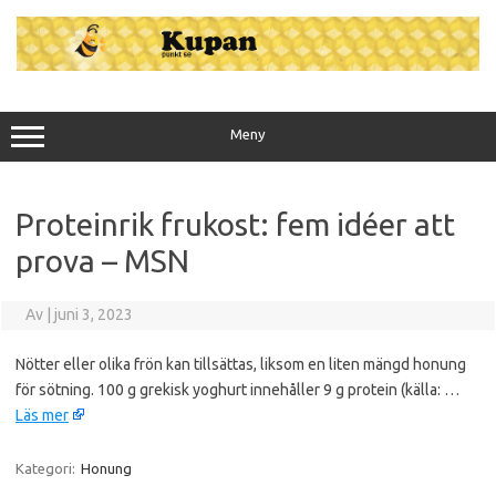
Hoppa
till
innehåll
Meny
Proteinrik frukost: fem idéer att
prova – MSN
Av
|
juni 3, 2023
Nötter eller olika frön kan tillsättas, liksom en liten mängd honung
för sötning. 100 g grekisk yoghurt innehåller 9 g protein (källa: …
Läs mer
Kategori:
Honung