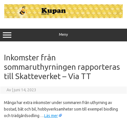
Hoppa
till
innehåll
Meny
Inkomster från
sommaruthyrningen rapporteras
till Skatteverket – Via TT
Av
|
juni 14, 2023
Många har extra inkomster under sommaren från uthyrning av
bostad, båt och bil, hobbyverksamheter som till exempel biodling
och trädgårdsodling …
Läs mer