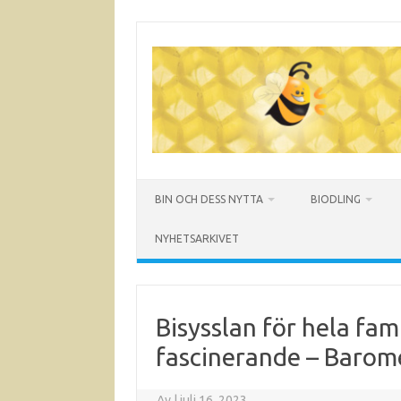
Hoppa
till
innehåll
BIN OCH DESS NYTTA
BIODLING
NYHETSARKIVET
Bisysslan för hela fam
fascinerande – Barom
Av
|
juli 16, 2023