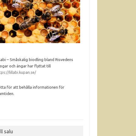
llabi – Småskalig biodling bland Risvedens
ogar och ängar har flyttat till
tps://lillabi.kupan.se/
tta för att behålla informationen för
amtiden.
ll salu