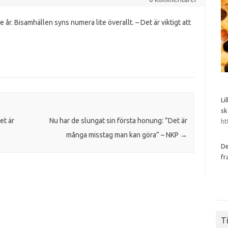
e år. Bisamhällen syns numera lite överallt. – Det är viktigt att
Li
sk
et är
Nu har de slungat sin första honung: ”Det är
ht
många misstag man kan göra” – NKP
→
De
fr
Ti