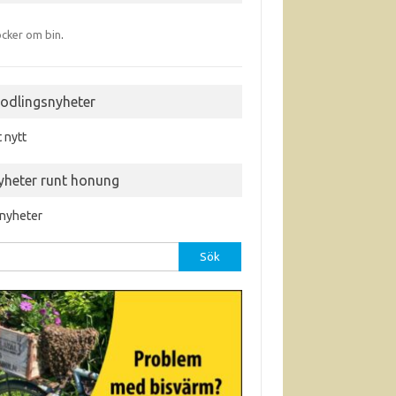
cker om bin
.
iodlingsnyheter
t nytt
yheter runt honung
 nyheter
r: