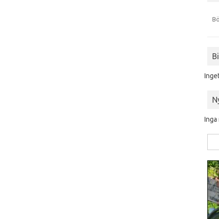
Bö
B
Inge
N
Inga
Sök
efte