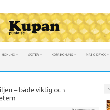
HONUNG
VÄXTER
KÖPA HONUNG
MAT O DRYCK
iljen – både viktig och
I
etern
0 kommentarer