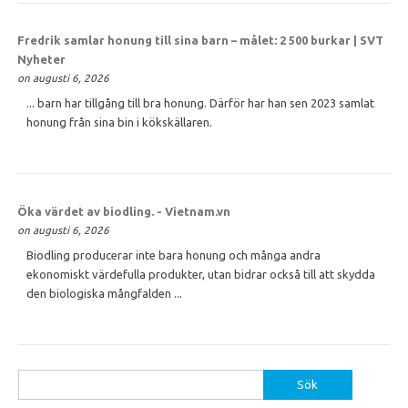
Fredrik samlar
honung
till sina barn – målet: 2 500 burkar | SVT
Nyheter
on augusti 6, 2026
... barn har tillgång till bra honung. Därför har han sen 2023 samlat
honung från sina bin i kökskällaren.
Öka värdet av biodling. - Vietnam.vn
on augusti 6, 2026
Biodling producerar inte bara honung och många andra
ekonomiskt värdefulla produkter, utan bidrar också till att skydda
den biologiska mångfalden ...
Sök
efter: