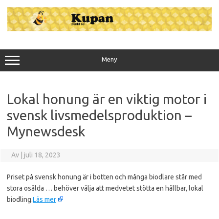
Hoppa
till
innehåll
Meny
Lokal honung är en viktig motor i
svensk livsmedelsproduktion –
Mynewsdesk
Av
|
juli 18, 2023
Priset på svensk honung är i botten och många biodlare står med
stora osålda … behöver välja att medvetet stötta en hållbar, lokal
biodling.
Läs mer