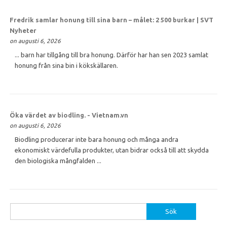
Fredrik samlar
honung
till sina barn – målet: 2 500 burkar | SVT
Nyheter
on augusti 6, 2026
... barn har tillgång till bra honung. Därför har han sen 2023 samlat
honung från sina bin i kökskällaren.
Öka värdet av biodling. - Vietnam.vn
on augusti 6, 2026
Biodling producerar inte bara honung och många andra
ekonomiskt värdefulla produkter, utan bidrar också till att skydda
den biologiska mångfalden ...
Sök
efter: