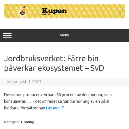
Hoppa
till
innehåll
Meny
Jordbruksverket: Färre bin
påverkar ekosystemet – SvD
Av
|
augusti 1, 2023
Dessutom producerar vi bara 50 procent av den honung som
konsumeras i … i det området så handla honung av en lokal
biodlare, fortsätter han.
Läs mer
Kategori:
Honung