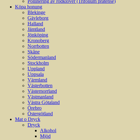
Pollinering av rödklöver (Trifolium pratense)
Köpa honung
Blekinge
Gävleborg
Halland
Jämtland
Jönköping
Kronoberg
Norrbotten
Skåne
Södermanland
Stockholm
Uppland
Uppsala
Värmland
Västerbotten
Västernorrland
Västmanland
Västra Götaland
Örebro
Östergötland
Mat o Dryck
Dryck
Alkohol
Mjöd