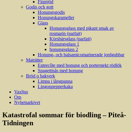
Finmjöd
Godis och gott
Honungsgodis
Honungskarameller
Glass
Honungsglass med pikant smak av
rosmarin (parfait)
Körsbärsglass (parfait)
Honungsglass 1
honungsglass 2
Honung- och balsamicomarinerade jordgubbar
Maträtter
Entrecôte med honung och porterstekt rödlök
Spagettisås med honung
Bröd o bakverk
Limpa i långpanna
Lingonpepperkaka
Vaxljus
Om
Nyhetsarkivet
Katastrofal sommar för biodling – Piteå-
Tidningen