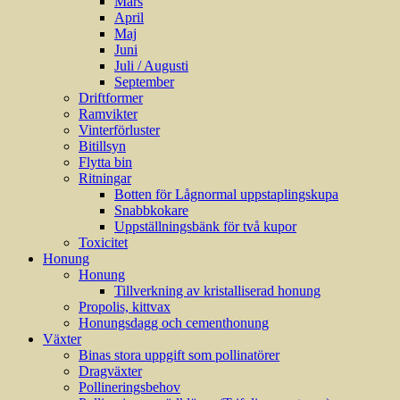
Mars
April
Maj
Juni
Juli / Augusti
September
Driftformer
Ramvikter
Vinterförluster
Bitillsyn
Flytta bin
Ritningar
Botten för Lågnormal uppstaplingskupa
Snabbkokare
Uppställningsbänk för två kupor
Toxicitet
Honung
Honung
Tillverkning av kristalliserad honung
Propolis, kittvax
Honungsdagg och cementhonung
Växter
Binas stora uppgift som pollinatörer
Dragväxter
Pollineringsbehov