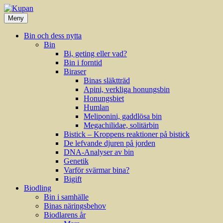
Hoppa
till
Meny
innehåll
Bin och dess nytta
Bin
Bi, geting eller vad?
Bin i forntid
Biraser
Binas släktträd
Apini, verkliga honungsbin
Honungsbiet
Humlan
Meliponini, gaddlösa bin
Megachilidae, solitärbin
Bistick – Kroppens reaktioner på bistick
De lefvande djuren på jorden
DNA-Analyser av bin
Genetik
Varför svärmar bina?
Bigift
Biodling
Bin i samhälle
Binas näringsbehov
Biodlarens år