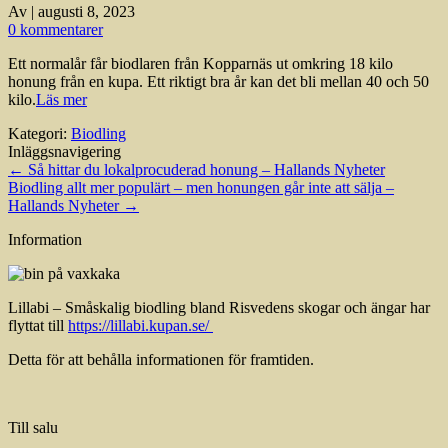
Av
|
augusti 8, 2023
0 kommentarer
Ett normalår får biodlaren från Kopparnäs ut omkring 18 kilo
honung från en kupa. Ett riktigt bra år kan det bli mellan 40 och 50
kilo.
Läs mer
Kategori:
Biodling
Inläggsnavigering
←
Så hittar du lokalprocuderad honung – Hallands Nyheter
Biodling allt mer populärt – men honungen går inte att sälja –
Hallands Nyheter
→
Information
Lillabi – Småskalig biodling bland Risvedens skogar och ängar har
flyttat till
https://lillabi.kupan.se/
Detta för att behålla informationen för framtiden.
Till salu