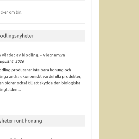
cker om bin
.
iodlingsnyheter
 värdet av
biodling
. - Vietnam.vn
ugusti 6, 2026
odling producerar inte bara honung och
nga andra ekonomiskt värdefulla produkter,
an bidrar också till att skydda den biologiska
ngfalden ...
yheter runt honung