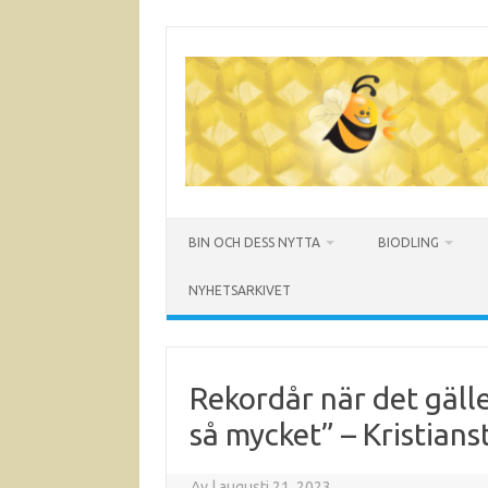
Hoppa
till
innehåll
BIN OCH DESS NYTTA
BIODLING
NYHETSARKIVET
Rekordår när det gäll
så mycket” – Kristian
Av
|
augusti 21, 2023