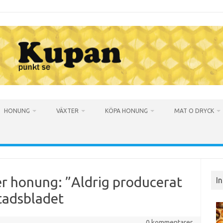
HONUNG
VÄXTER
KÖPA HONUNG
MAT O DRYCK
er honung: ”Aldrig producerat
I
stadsbladet
0 kommentarer