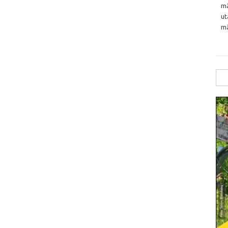
må
ut
må
Sök
efte