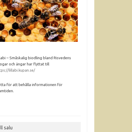
llabi – Småskalig biodling bland Risvedens
ogar och ängar har flyttat till
tps://lillabi.kupan.se/
tta för att behålla informationen för
amtiden.
ll salu