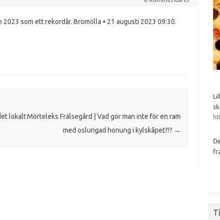
 2023 som ett rekordår. Bromölla • 21 augusti 2023 09:30.
Li
sk
et lokalt
Mörteleks Frälsegård | Vad gör man inte för en ram
ht
med oslungad honung i kylskåpet?!?
→
De
fr
Ti