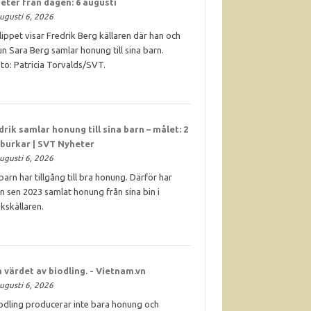
eter från dagen: 6 augusti
ugusti 6, 2026
klippet visar Fredrik Berg källaren där han och
un Sara Berg samlar honung till sina barn.
to: Patricia Torvalds/SVT.
drik samlar
honung
till sina barn – målet: 2
 burkar | SVT Nyheter
ugusti 6, 2026
. barn har tillgång till bra honung. Därför har
n sen 2023 samlat honung från sina bin i
kskällaren.
 värdet av biodling. - Vietnam.vn
ugusti 6, 2026
odling producerar inte bara honung och