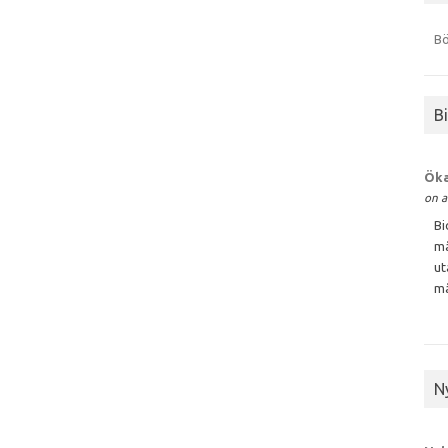
Bö
B
Öka
on a
Bi
må
ut
må
N