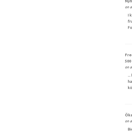
Nyh
on a
I 
fr
Fo
Fre
500
on a
..
ha
kö
Öka
on a
Bi