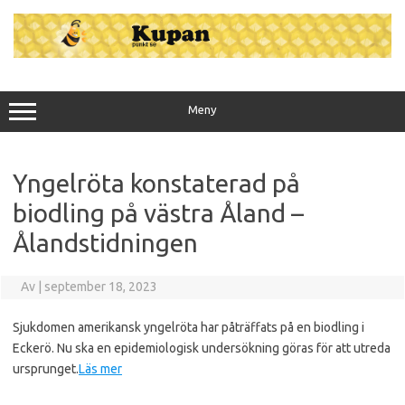
Hoppa
till
innehåll
Meny
Yngelröta konstaterad på
biodling på västra Åland –
Ålandstidningen
Av
|
september 18, 2023
Sjukdomen amerikansk yngelröta har påträffats på en biodling i
Eckerö. Nu ska en epidemiologisk undersökning göras för att utreda
ursprunget.
Läs mer