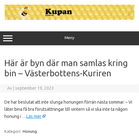
Hoppa
till
innehåll
Meny
Här är byn där man samlas kring
bin – Västerbottens-Kuriren
Av
|
september 19, 2023
De har beslutat att inte slunga honungen förrän nästa sommar. – Vi
låter bina få bra förutsättningar till vintern så vi ska inte ta någon
honung i …
Läs mer
Kategori:
Honung