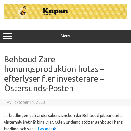
Hoppa
till
innehåll
Meny
Behboud Zare
honungsproduktion hotas –
efterlyser fler investerare –
Östersunds-Posten
Av
|
oktober 11, 2023
… biodlingen och Undersåkers snickeri där Behboud jobbar under
vinterhalvåret när bina vilar. Olle Sundemo stöttar Behboud i hans
biodling och ser …
Läs mer