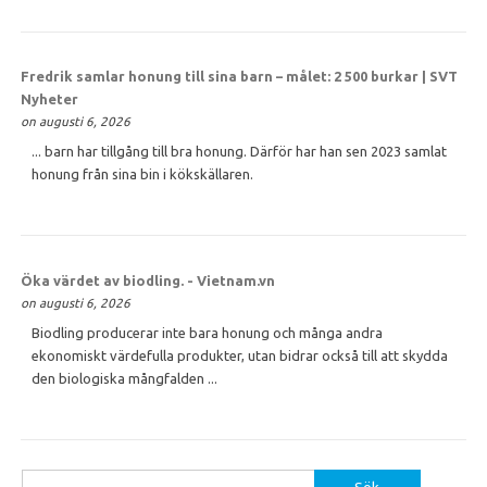
Fredrik samlar
honung
till sina barn – målet: 2 500 burkar | SVT
Nyheter
on augusti 6, 2026
... barn har tillgång till bra honung. Därför har han sen 2023 samlat
honung från sina bin i kökskällaren.
Öka värdet av biodling. - Vietnam.vn
on augusti 6, 2026
Biodling producerar inte bara honung och många andra
ekonomiskt värdefulla produkter, utan bidrar också till att skydda
den biologiska mångfalden ...
Sök