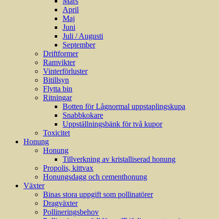
Mars
April
Maj
Juni
Juli / Augusti
September
Driftformer
Ramvikter
Vinterförluster
Bitillsyn
Flytta bin
Ritningar
Botten för Lågnormal uppstaplingskupa
Snabbkokare
Uppställningsbänk för två kupor
Toxicitet
Honung
Honung
Tillverkning av kristalliserad honung
Propolis, kittvax
Honungsdagg och cementhonung
Växter
Binas stora uppgift som pollinatörer
Dragväxter
Pollineringsbehov