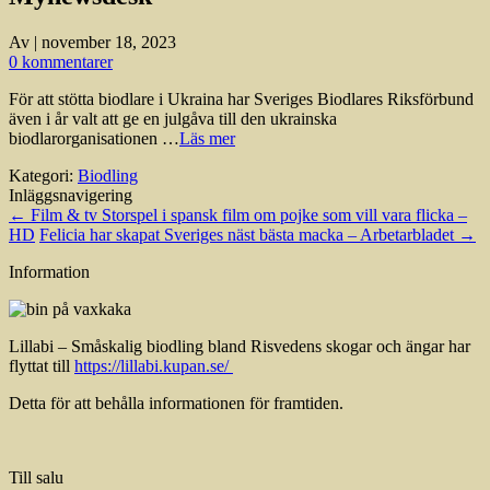
Av
|
november 18, 2023
0 kommentarer
För att stötta biodlare i Ukraina har Sveriges Biodlares Riksförbund
även i år valt att ge en julgåva till den ukrainska
biodlarorganisationen …
Läs mer
Kategori:
Biodling
Inläggsnavigering
←
Film & tv Storspel i spansk film om pojke som vill vara flicka –
HD
Felicia har skapat Sveriges näst bästa macka – Arbetarbladet
→
Information
Lillabi – Småskalig biodling bland Risvedens skogar och ängar har
flyttat till
https://lillabi.kupan.se/
Detta för att behålla informationen för framtiden.
Till salu