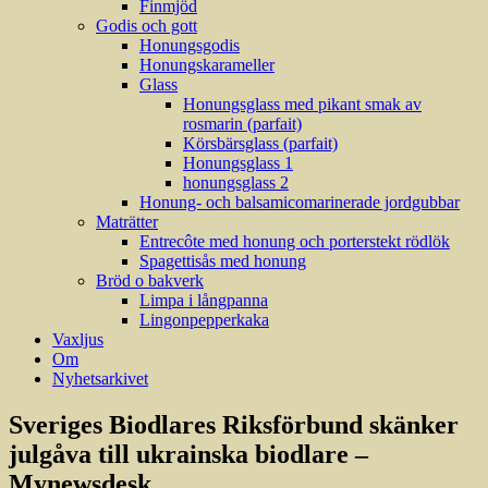
Finmjöd
Godis och gott
Honungsgodis
Honungskarameller
Glass
Honungsglass med pikant smak av
rosmarin (parfait)
Körsbärsglass (parfait)
Honungsglass 1
honungsglass 2
Honung- och balsamicomarinerade jordgubbar
Maträtter
Entrecôte med honung och porterstekt rödlök
Spagettisås med honung
Bröd o bakverk
Limpa i långpanna
Lingonpepperkaka
Vaxljus
Om
Nyhetsarkivet
Sveriges Biodlares Riksförbund skänker
julgåva till ukrainska biodlare –
Mynewsdesk