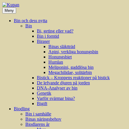
Hoppa
till
Meny
innehåll
Bin och dess nytta
Bin
Bi, geting eller vad?
Bin i forntid
Biraser
Binas släktträd
Apini, verkliga honungsbin
Honungsbiet
Humlan
Meliponini, gaddlösa bin
Megachilidae, solitärbin
Bistick – Kroppens reaktioner på bistick
De lefvande djuren på jorden
DNA-Analyser av bin
Genetik
Varför svärmar bina?
Bigift
Biodling
Bin i samhälle
Binas näringsbehov
Biodlarens år