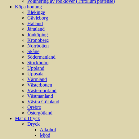
Pollinering av rödklöver (Trifolium pratense)
Köpa honung
Blekinge
Gävleborg
Halland
Jämtland
Jönköping
Kronoberg
Norrbotten
Skåne
Södermanland
Stockholm
Uppland
Uppsala
Värmland
Västerbotten
Västernorrland
Västmanland
Västra Götaland
Örebro
Östergötland
Mat o Dryck
Dryck
Alkohol
Mjöd