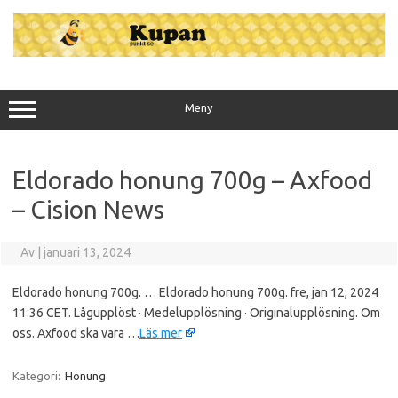
Hoppa
till
innehåll
Meny
Eldorado honung 700g – Axfood
– Cision News
Av
|
januari 13, 2024
Eldorado honung 700g. … Eldorado honung 700g. fre, jan 12, 2024
11:36 CET. Lågupplöst · Medelupplösning · Originalupplösning. Om
oss. Axfood ska vara …
Läs mer
Kategori:
Honung