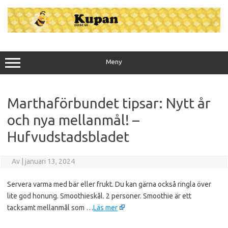
Hoppa
till
innehåll
Meny
Marthaförbundet tipsar: Nytt år
och nya mellanmål! –
Hufvudstadsbladet
Av
|
januari 13, 2024
Servera varma med bär eller frukt. Du kan gärna också ringla över
lite god honung. Smoothieskål. 2 personer. Smoothie är ett
tacksamt mellanmål som …
Läs mer