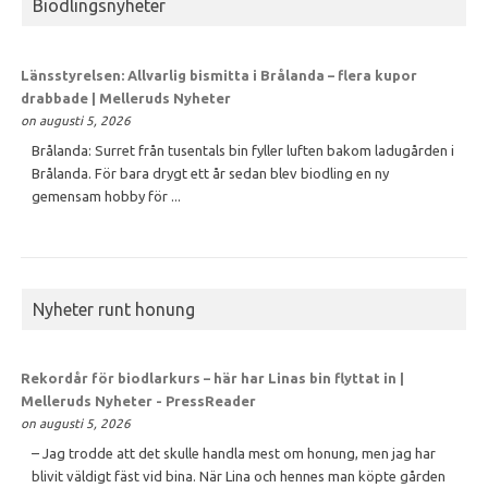
Biodlingsnyheter
Länsstyrelsen: Allvarlig bismitta i Brålanda – flera kupor
drabbade | Melleruds Nyheter
on augusti 5, 2026
Brålanda: Surret från tusentals bin fyller luften bakom ladugården i
Brålanda. För bara drygt ett år sedan blev biodling en ny
gemensam hobby för ...
Nyheter runt honung
Rekordår för biodlarkurs – här har Linas bin flyttat in |
Melleruds Nyheter - PressReader
on augusti 5, 2026
– Jag trodde att det skulle handla mest om honung, men jag har
blivit väldigt fäst vid bina. När Lina och hennes man köpte gården