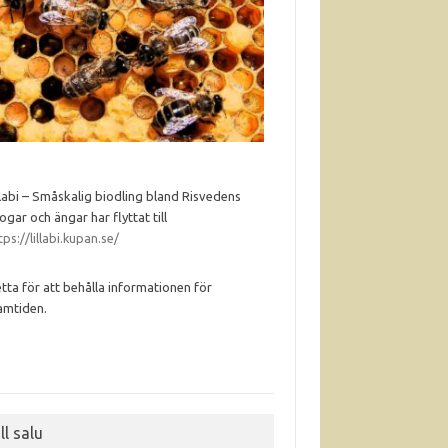
llabi – Småskalig biodling bland Risvedens
ogar och ängar har flyttat till
tps://lillabi.kupan.se/
tta för att behålla informationen för
amtiden.
ll salu