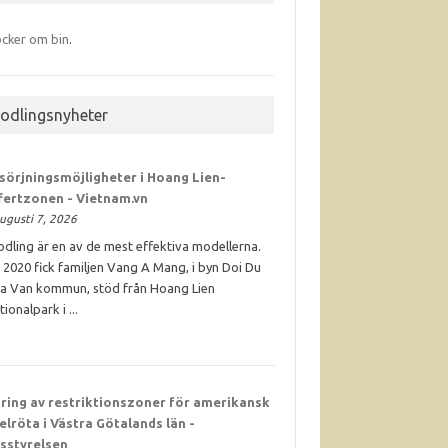
cker om bin
.
iodlingsnyheter
sörjningsmöjligheter i Hoang Lien-
fertzonen - Vietnam.vn
ugusti 7, 2026
odling är en av de mest effektiva modellerna.
 2020 fick familjen Vang A Mang, i byn Doi Du
Ta Van kommun, stöd från Hoang Lien
tionalpark i ...
ring av restriktionszoner för amerikansk
elröta i Västra Götalands län -
sstyrelsen