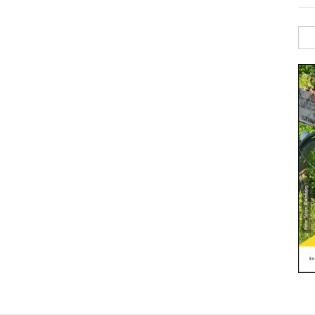
Sök
efte