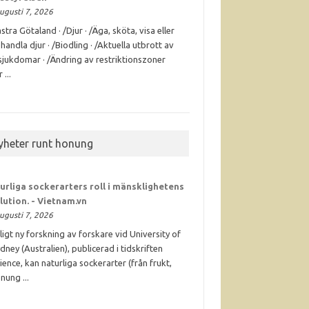
ugusti 7, 2026
stra Götaland · /Djur · /Äga, sköta, visa eller
handla djur · /Biodling · /Aktuella utbrott av
sjukdomar · /Ändring av restriktionszoner
 ...
yheter runt honung
urliga sockerarters roll i mänsklighetens
lution. - Vietnam.vn
ugusti 7, 2026
ligt ny forskning av forskare vid University of
dney (Australien), publicerad i tidskriften
ience, kan naturliga sockerarter (från frukt,
nung ...