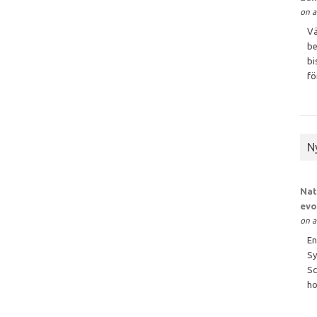
on a
Vä
be
bi
för
N
Nat
evo
on a
En
Sy
Sc
ho