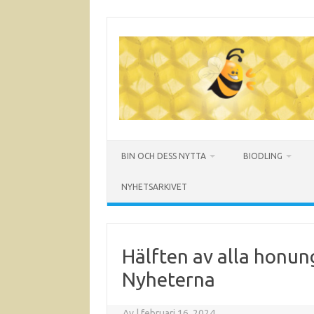
Hoppa
till
innehåll
BIN OCH DESS NYTTA
BIODLING
NYHETSARKIVET
Hälften av alla honun
Nyheterna
Av
|
februari 16, 2024