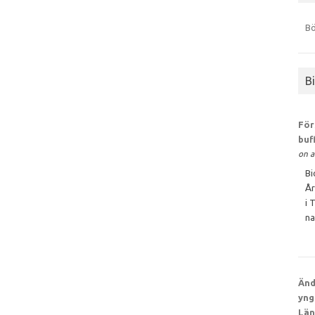
Bö
B
För
buf
on a
Bi
År
i 
na
Änd
yng
Län