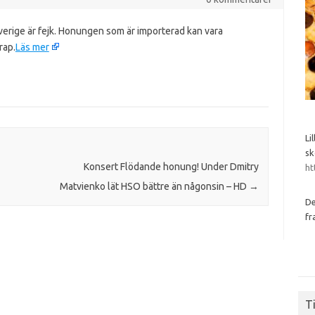
verige är fejk. Honungen som är importerad kan vara
rap.
Läs mer
Li
sk
Konsert Flödande honung! Under Dmitry
ht
Matvienko lät HSO bättre än någonsin – HD
→
De
fr
Ti