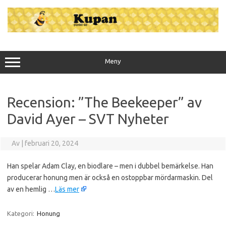
Hoppa
till
innehåll
Meny
Recension: ”The Beekeeper” av
David Ayer – SVT Nyheter
Av
|
februari 20, 2024
Han spelar Adam Clay, en biodlare – men i dubbel bemärkelse. Han
producerar honung men är också en ostoppbar mördarmaskin. Del
av en hemlig …
Läs mer
Kategori:
Honung