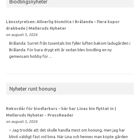
Biodlingsnyheter
Länsstyrelsen: Allvarlig bismitta i Brålanda – flera kupor
drabbade | Melleruds Nyheter
on augusti 5, 2026
Brålanda: Surret från tusentals bin fyller luften bakom ladugården i
Brålanda. För bara drygt ett år sedan blev biodling en ny
gemensam hobby för ...
Nyheter runt honung
Rekordår för biodlarkurs – här har Linas bin flyttat in |
Melleruds Nyheter - PressReader
on augusti 5, 2026
– Jag trodde att det skulle handla mest om honung, men jag har
blivit väldigt fäst vid bina. När Lina och hennes man köpte gården