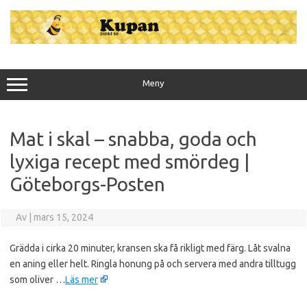
Hoppa
till
innehåll
Meny
Mat i skal – snabba, goda och
lyxiga recept med smördeg |
Göteborgs-Posten
Av
|
mars 15, 2024
Grädda i cirka 20 minuter, kransen ska få rikligt med färg. Låt svalna
en aning eller helt. Ringla honung på och servera med andra tilltugg
som oliver …
Läs mer