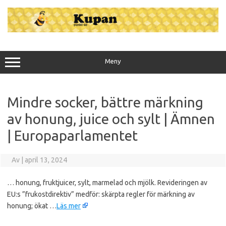
Hoppa
till
innehåll
Meny
Mindre socker, bättre märkning
av honung, juice och sylt | Ämnen
| Europaparlamentet
Av
|
april 13, 2024
… honung, fruktjuicer, sylt, marmelad och mjölk. Revideringen av
EU:s ”frukostdirektiv” medför: skärpta regler för märkning av
honung; ökat …
Läs mer