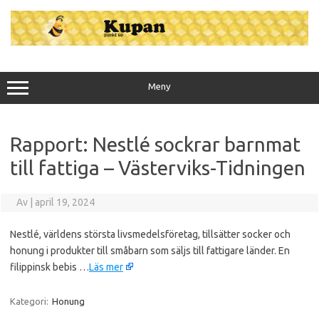
Hoppa
till
innehåll
Meny
Rapport: Nestlé sockrar barnmat
till fattiga – Västerviks-Tidningen
Av
|
april 19, 2024
Nestlé, världens största livsmedelsföretag, tillsätter socker och
honung i produkter till småbarn som säljs till fattigare länder. En
filippinsk bebis …
Läs mer
Kategori:
Honung