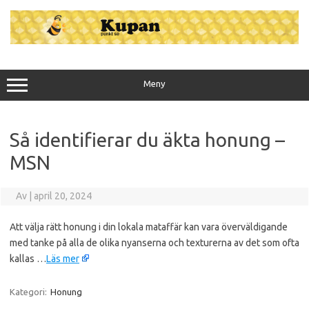
Hoppa
till
innehåll
Meny
Så identifierar du äkta honung –
MSN
Av
|
april 20, 2024
Att välja rätt honung i din lokala mataffär kan vara överväldigande
med tanke på alla de olika nyanserna och texturerna av det som ofta
kallas …
Läs mer
Kategori:
Honung