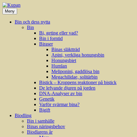
Hoppa
till
Meny
innehåll
Bin och dess nytta
Bin
Bi, geting eller vad?
Bin i forntid
Biraser
Binas släktträd
Apini, verkliga honungsbin
Honungsbiet
Humlan
Meliponini, gaddlösa bin
Megachilidae, solitärbin
Bistick – Kroppens reaktioner på bistick
De lefvande djuren på jorden
DNA-Analyser av bin
Genetik
Varför svärmar bina?
Bigift
Biodling
Bin i samhälle
Binas näringsbehov
Biodlarens år