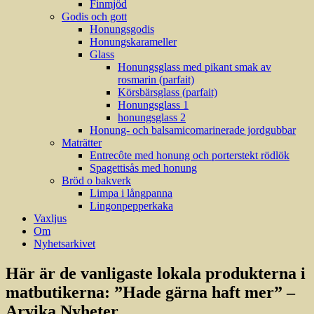
Finmjöd
Godis och gott
Honungsgodis
Honungskarameller
Glass
Honungsglass med pikant smak av
rosmarin (parfait)
Körsbärsglass (parfait)
Honungsglass 1
honungsglass 2
Honung- och balsamicomarinerade jordgubbar
Maträtter
Entrecôte med honung och porterstekt rödlök
Spagettisås med honung
Bröd o bakverk
Limpa i långpanna
Lingonpepperkaka
Vaxljus
Om
Nyhetsarkivet
Här är de vanligaste lokala produkterna i
matbutikerna: ”Hade gärna haft mer” –
Arvika Nyheter