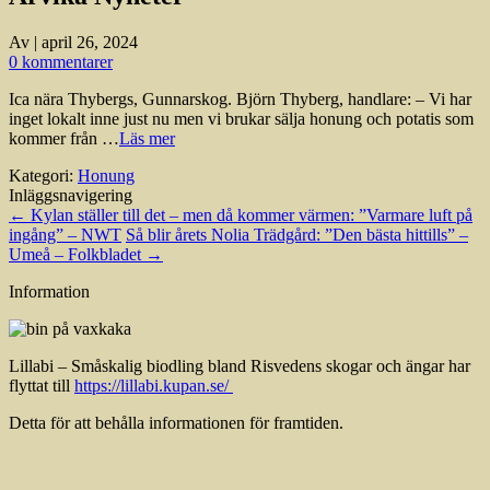
Av
|
april 26, 2024
0 kommentarer
Ica nära Thybergs, Gunnarskog. Björn Thyberg, handlare: – Vi har
inget lokalt inne just nu men vi brukar sälja honung och potatis som
kommer från …
Läs mer
Kategori:
Honung
Inläggsnavigering
←
Kylan ställer till det – men då kommer värmen: ”Varmare luft på
ingång” – NWT
Så blir årets Nolia Trädgård: ”Den bästa hittills” –
Umeå – Folkbladet
→
Information
Lillabi – Småskalig biodling bland Risvedens skogar och ängar har
flyttat till
https://lillabi.kupan.se/
Detta för att behålla informationen för framtiden.