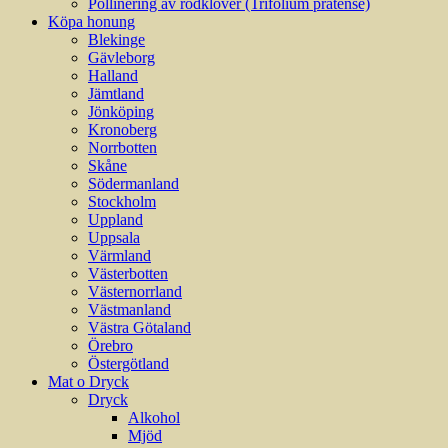
Pollinering av rödklöver (Trifolium pratense)
Köpa honung
Blekinge
Gävleborg
Halland
Jämtland
Jönköping
Kronoberg
Norrbotten
Skåne
Södermanland
Stockholm
Uppland
Uppsala
Värmland
Västerbotten
Västernorrland
Västmanland
Västra Götaland
Örebro
Östergötland
Mat o Dryck
Dryck
Alkohol
Mjöd