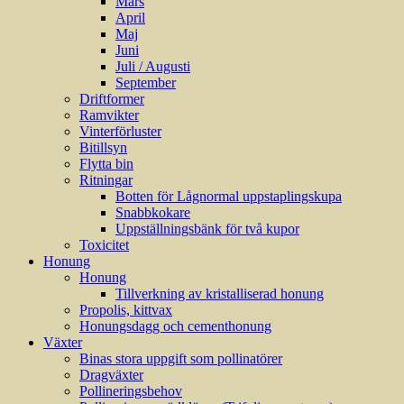
Mars
April
Maj
Juni
Juli / Augusti
September
Driftformer
Ramvikter
Vinterförluster
Bitillsyn
Flytta bin
Ritningar
Botten för Lågnormal uppstaplingskupa
Snabbkokare
Uppställningsbänk för två kupor
Toxicitet
Honung
Honung
Tillverkning av kristalliserad honung
Propolis, kittvax
Honungsdagg och cementhonung
Växter
Binas stora uppgift som pollinatörer
Dragväxter
Pollineringsbehov