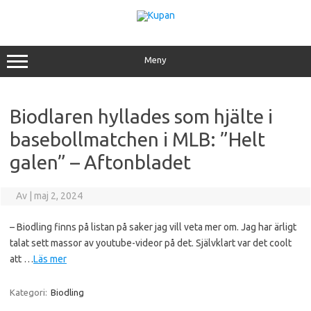
Hoppa
till
innehåll
Meny
Biodlaren hyllades som hjälte i
basebollmatchen i MLB: ”Helt
galen” – Aftonbladet
Av
|
maj 2, 2024
– Biodling finns på listan på saker jag vill veta mer om. Jag har ärligt
talat sett massor av youtube-videor på det. Självklart var det coolt
att …
Läs mer
Kategori:
Biodling