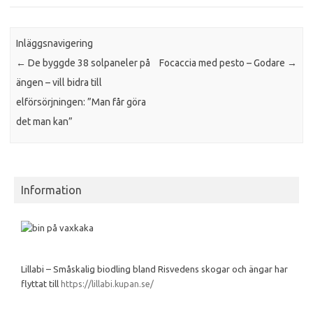
Inläggsnavigering
←
De byggde 38 solpaneler på
Focaccia med pesto – Godare
→
ängen – vill bidra till
elförsörjningen: ”Man får göra
det man kan”
Information
Lillabi – Småskalig biodling bland Risvedens skogar och ängar har
flyttat till
https://lillabi.kupan.se/