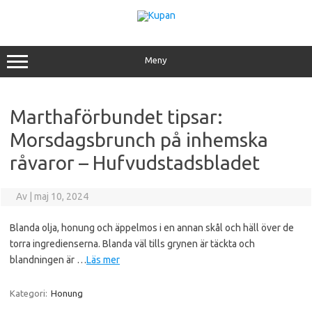
Hoppa
till
innehåll
Meny
Marthaförbundet tipsar:
Morsdagsbrunch på inhemska
råvaror – Hufvudstadsbladet
Av
|
maj 10, 2024
Blanda olja, honung och äppelmos i en annan skål och häll över de
torra ingredienserna. Blanda väl tills grynen är täckta och
blandningen är …
Läs mer
Kategori:
Honung