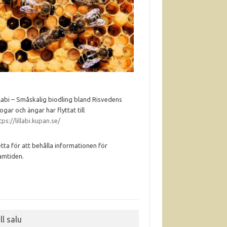
llabi – Småskalig biodling bland Risvedens
ogar och ängar har flyttat till
tps://lillabi.kupan.se/
tta för att behålla informationen för
amtiden.
ll salu