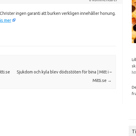
hrister ingen garanti att burken verkligen innehåller honung.
äs mer
Li
sk
itti.se
Sjukdom och kyla blev dödsstöten för bina | Mitt i –
ht
Mitti.se
→
De
fr
Ti