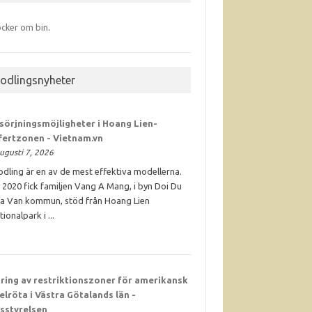
cker om bin
.
iodlingsnyheter
sörjningsmöjligheter i Hoang Lien-
fertzonen - Vietnam.vn
ugusti 7, 2026
odling är en av de mest effektiva modellerna.
 2020 fick familjen Vang A Mang, i byn Doi Du
Ta Van kommun, stöd från Hoang Lien
tionalpark i ...
ring av restriktionszoner för amerikansk
elröta i Västra Götalands län -
sstyrelsen