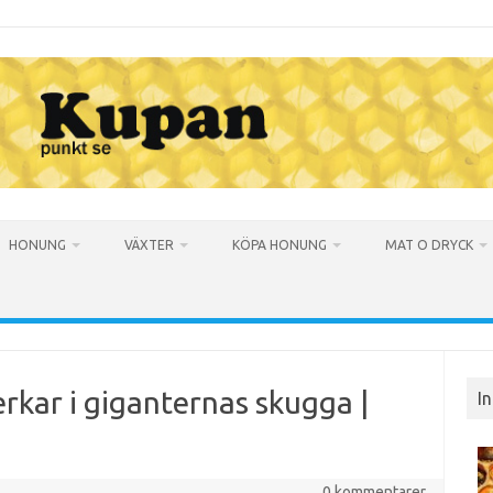
HONUNG
VÄXTER
KÖPA HONUNG
MAT O DRYCK
rkar i giganternas skugga |
I
0 kommentarer