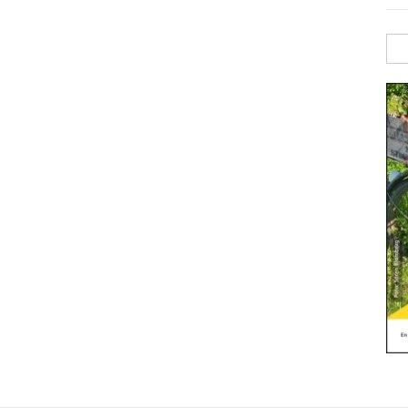
Sök
efte