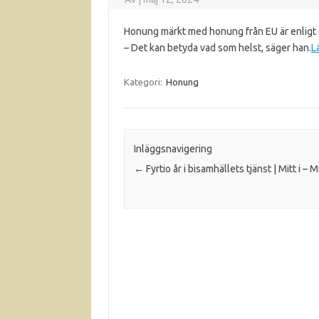
Honung märkt med honung från EU är enligt C
– Det kan betyda vad som helst, säger han.
L
Kategori:
Honung
Inläggsnavigering
←
Fyrtio år i bisamhällets tjänst | Mitt i – M