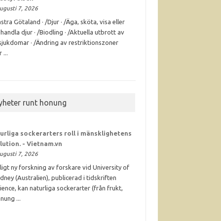
ugusti 7, 2026
stra Götaland · /Djur · /Äga, sköta, visa eller
handla djur · /Biodling · /Aktuella utbrott av
sjukdomar · /Ändring av restriktionszoner
 ...
yheter runt honung
urliga sockerarters roll i mänsklighetens
lution. - Vietnam.vn
ugusti 7, 2026
ligt ny forskning av forskare vid University of
dney (Australien), publicerad i tidskriften
ience, kan naturliga sockerarter (från frukt,
nung ...