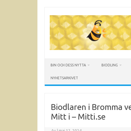
Hoppa
till
innehåll
BIN OCH DESS NYTTA
BIODLING
NYHETSARKIVET
Biodlaren i Bromma ve
Mitt i – Mitti.se
Av
|
maj 12, 2024