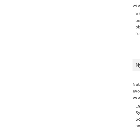
on a
Vä
be
bi
för
N
Nat
evo
on a
En
Sy
Sc
ho