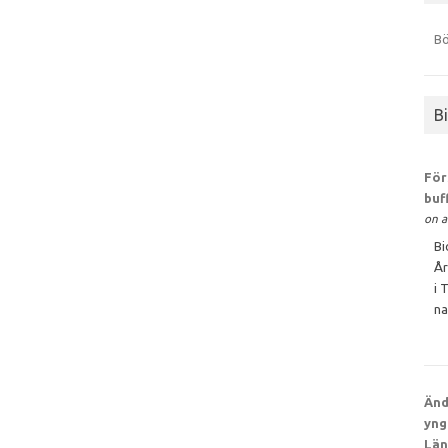
Bö
B
För
buf
on a
Bi
År
i 
na
Änd
yng
Län