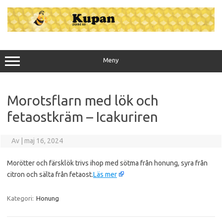
Hoppa
till
innehåll
Meny
Morotsflarn med lök och
fetaostkräm – Icakuriren
Av
|
maj 16, 2024
Morötter och färsklök trivs ihop med sötma från honung, syra från
citron och sälta från fetaost.
Läs mer
Kategori:
Honung