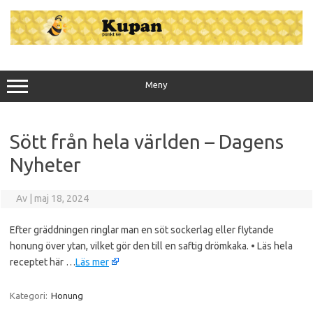
Hoppa
till
innehåll
Meny
Sött från hela världen – Dagens
Nyheter
Av
|
maj 18, 2024
Efter gräddningen ringlar man en söt sockerlag eller flytande
honung över ytan, vilket gör den till en saftig drömkaka. • Läs hela
receptet här …
Läs mer
Kategori:
Honung