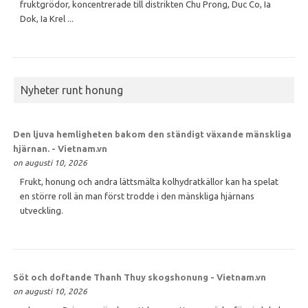
fruktgrödor, koncentrerade till distrikten Chu Prong, Duc Co, Ia
Dok, Ia Krel ...
Nyheter runt honung
Den ljuva hemligheten bakom den ständigt växande mänskliga
hjärnan. - Vietnam.vn
on augusti 10, 2026
Frukt, honung och andra lättsmälta kolhydratkällor kan ha spelat
en större roll än man först trodde i den mänskliga hjärnans
utveckling.
Söt och doftande Thanh Thuy skogshonung - Vietnam.vn
on augusti 10, 2026