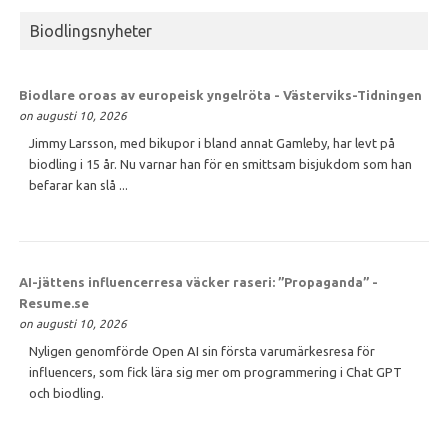
Biodlingsnyheter
Biodlare oroas av europeisk yngelröta - Västerviks-Tidningen
on augusti 10, 2026
Jimmy Larsson, med bikupor i bland annat Gamleby, har levt på
biodling i 15 år. Nu varnar han för en smittsam bisjukdom som han
befarar kan slå ...
AI-jättens influencerresa väcker raseri: ”Propaganda” -
Resume.se
on augusti 10, 2026
Nyligen genomförde Open AI sin första varumärkesresa för
influencers, som fick lära sig mer om programmering i Chat GPT
och biodling.