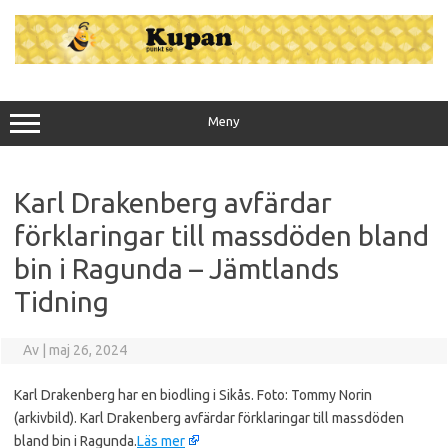
Hoppa
till
innehåll
Meny
Karl Drakenberg avfärdar
förklaringar till massdöden bland
bin i Ragunda – Jämtlands
Tidning
Av
|
maj 26, 2024
Karl Drakenberg har en biodling i Sikås. Foto: Tommy Norin
(arkivbild). Karl Drakenberg avfärdar förklaringar till massdöden
bland bin i Ragunda.
Läs mer