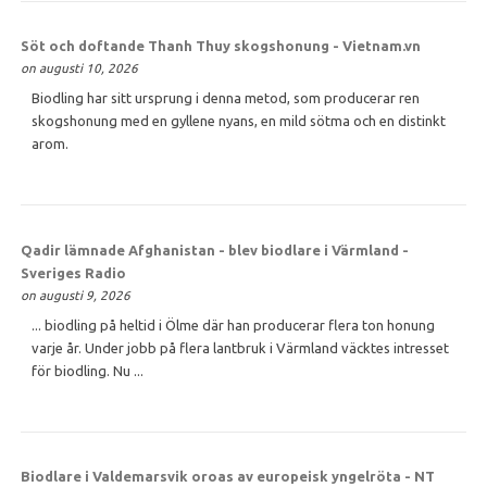
Söt och doftande Thanh Thuy skogshonung - Vietnam.vn
on augusti 10, 2026
Biodling har sitt ursprung i denna metod, som producerar ren
skogshonung med en gyllene nyans, en mild sötma och en distinkt
arom.
Qadir lämnade Afghanistan - blev biodlare i Värmland -
Sveriges Radio
on augusti 9, 2026
... biodling på heltid i Ölme där han producerar flera ton honung
varje år. Under jobb på flera lantbruk i Värmland väcktes intresset
för biodling. Nu ...
Biodlare i Valdemarsvik oroas av europeisk yngelröta - NT