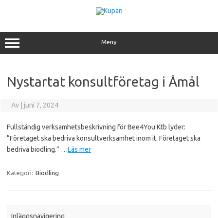
Hoppa
till
innehåll
Meny
Nystartat konsultföretag i Åmål
Av
|
juni 7, 2024
Fullständig verksamhetsbeskrivning för Bee4You Ktb lyder:
”Företaget ska bedriva konsultverksamhet inom it. Företaget ska
bedriva biodling.” …
Läs mer
Kategori:
Biodling
Inläggsnavigering